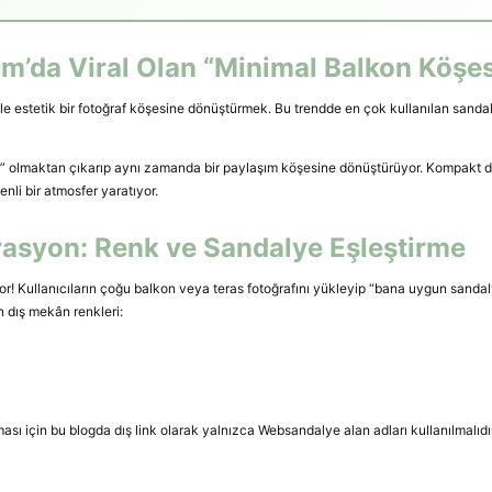
am’da Viral Olan “Minimal Balkon Köşe
ile estetik bir fotoğraf köşesine dönüştürmek. Bu trendde en çok kullanılan sanda
ı” olmaktan çıkarıp aynı zamanda bir paylaşım köşesine dönüştürüyor. Kompakt dı
li bir atmosfer yaratıyor.
orasyon: Renk ve Sandalye Eşleştirme
! Kullanıcıların çoğu balkon veya teras fotoğrafını yükleyip “bana uygun sandaly
n dış mekân renkleri:
ası için bu blogda dış link olarak yalnızca Websandalye alan adları kullanılmalıdı