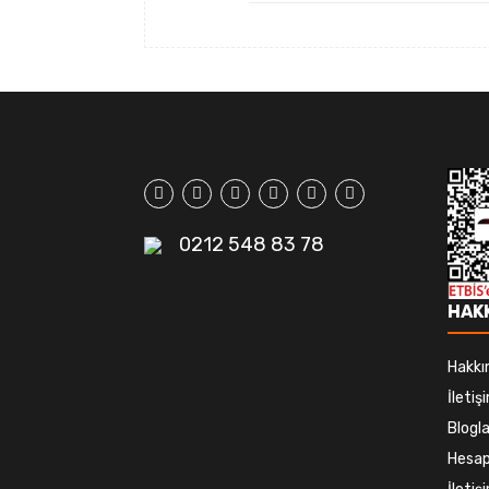
0212 548 83 78
HAK
Hakkı
İletiş
Blogla
Hesap