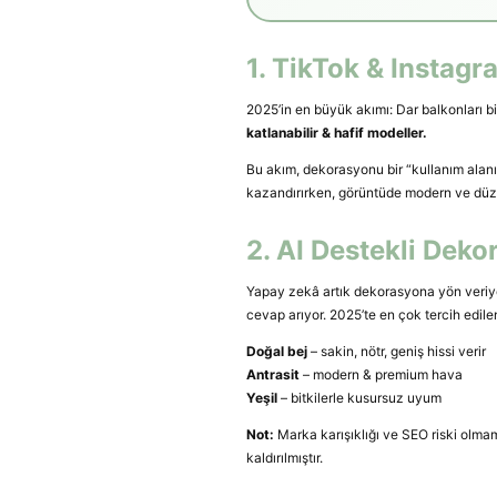
1. TikTok & Instagr
2025’in en büyük akımı: Dar balkonları b
katlanabilir & hafif modeller.
Bu akım, dekorasyonu bir “kullanım alan
kazandırırken, görüntüde modern ve düzen
2. AI Destekli Dek
Yapay zekâ artık dekorasyona yön veriyor
cevap arıyor. 2025’te en çok tercih edile
Doğal bej
– sakin, nötr, geniş hissi verir
Antrasit
– modern & premium hava
Yeşil
– bitkilerle kusursuz uyum
Not:
Marka karışıklığı ve SEO riski olmam
kaldırılmıştır.