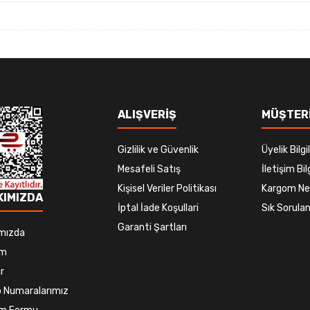
ALIŞVERİŞ
MÜŞTERİ
Gizlilik ve Güvenlik
Üyelik Bilgil
Mesafeli Satış
İletişim Bilg
Kişisel Veriler Politikası
Kargom Ne
KIMIZDA
İptal İade Koşullari
Sık Sorulan
Garanti Şartları
mızda
im
r
 Numaralarımız