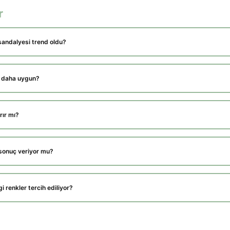
r
sandalyesi trend oldu?
e daha uygun?
rır mı?
sonuç veriyor mu?
 renkler tercih ediliyor?