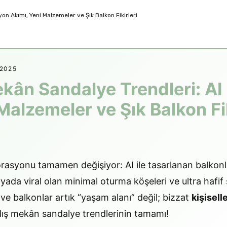
2025
kân Sandalye Trendleri: A
Malzemeler ve Şık Balkon Fik
asyonu tamamen değişiyor: AI ile tasarlanan balkonlar
ada viral olan minimal oturma köşeleri ve ultra hafif 
r ve balkonlar artık “yaşam alanı” değil; bizzat
kişisell
l dış mekân sandalye trendlerinin tamamı!