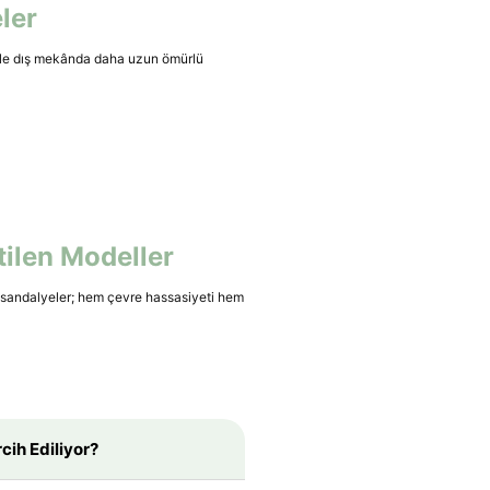
ler
ı ile dış mekânda daha uzun ömürlü
tilen Modeller
 sandalyeler; hem çevre hassasiyeti hem
cih Ediliyor?