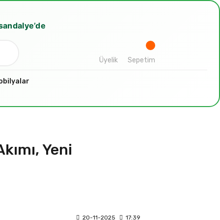
bsandalye’de
Üyelik
Sepetim
bilyalar
Akımı, Yeni
20-11-2025
17:39