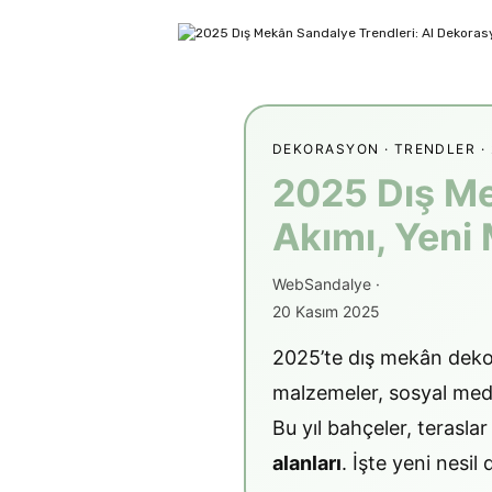
DEKORASYON · TRENDLER · 
2025 Dış Me
Akımı, Yeni 
WebSandalye
·
20 Kasım 2025
2025’te dış mekân dekor
malzemeler, sosyal medy
Bu yıl bahçeler, terasla
alanları
. İşte yeni nesi