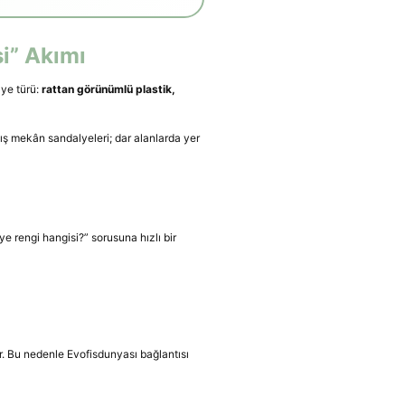
si” Akımı
lye türü:
rattan görünümlü plastik,
ş mekân sandalyeleri; dar alanlarda yer
e rengi hangisi?” sorusuna hızlı bir
r. Bu nedenle Evofisdunyası bağlantısı