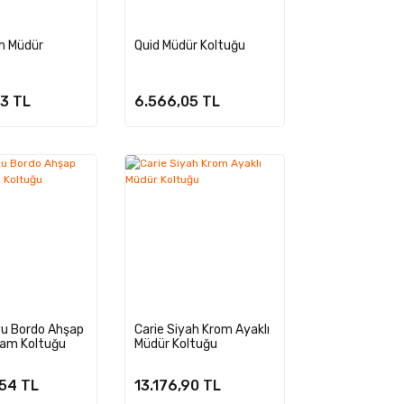
m Müdür
Quid Müdür Koltuğu
3 TL
6.566,05 TL
yu Bordo Ahşap
Carie Siyah Krom Ayaklı
kam Koltuğu
Müdür Koltuğu
,54 TL
13.176,90 TL