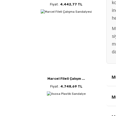
ko
Fiyat :
4.442,77 TL
in
h
M
si
m
da
M
Marcel Fileli Çalışm ...
Fiyat :
4.748,69 TL
M