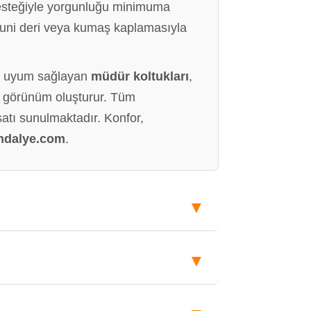
 desteğiyle yorgunluğu minimuma
i suni deri veya kumaş kaplamasıyla
ma uyum sağlayan
müdür koltukları
,
ir görünüm oluşturur. Tüm
satı sunulmaktadır. Konfor,
dalye.com
.
▼
▼