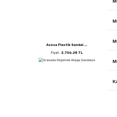
Mü
M
Mü
Asosa Plastik Sandal ...
Fiyat :
2.706,28 TL
Mü
K