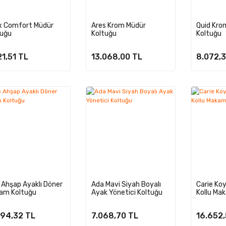
ix Comfort Müdür
Ares Krom Müdür
Quid Kro
tuğu
Koltuğu
Koltuğu
21,51 TL
13.068,00 TL
8.072,3
Ahşap Ayaklı Döner
Ada Mavi Siyah Boyalı
Carie Ko
am Koltuğu
Ayak Yönetici Koltuğu
Kollu Ma
194,32 TL
7.068,70 TL
16.652