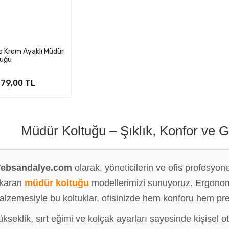
o Krom Ayaklı Müdür
tuğu
979,00 TL
Müdür Koltuğu – Şıklık, Konfor ve 
ebsandalye.com
olarak, yöneticilerin ve ofis profesyon
ıkaran
müdür koltuğu
modellerimizi sunuyoruz. Ergonomik
lzemesiyle bu koltuklar, ofisinizde hem konforu hem pres
kseklik, sırt eğimi ve kolçak ayarları sayesinde kişisel