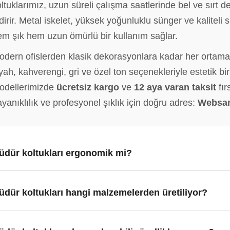
ltuklarımız, uzun süreli çalışma saatlerinde bel ve sırt
dirir. Metal iskelet, yüksek yoğunluklu sünger ve kalitel
em şık hem uzun ömürlü bir kullanım sağlar.
odern ofislerden klasik dekorasyonlara kadar her orta
yah, kahverengi, gri ve özel ton seçenekleriyle estetik b
odellerimizde
ücretsiz kargo
ve
12 aya varan taksit
fır
yanıklılık ve profesyonel şıklık için doğru adres:
Websan
üdür koltukları ergonomik mi?
üdür koltukları hangi malzemelerden üretiliyor?