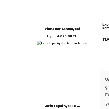
Exp
Kol
Viona Bar Sandalyesi
Fiyat :
4.070,00 TL
11.
W
ç
ma
Yü
Laria Tepsi Ayaklı B ...