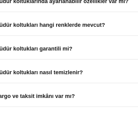
dür koltuklarında ayarlanabilir özellikler var mı?
üdür koltukları hangi renklerde mevcut?
dür koltukları garantili mi?
dür koltukları nasıl temizlenir?
argo ve taksit imkânı var mı?