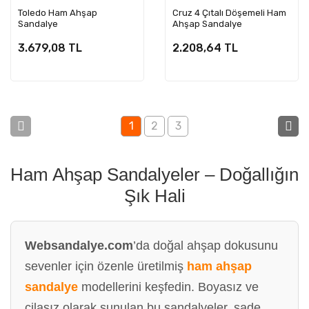
Toledo Ham Ahşap
Cruz 4 Çıtalı Döşemeli Ham
Sandalye
Ahşap Sandalye
3.679,08 TL
2.208,64 TL
1
2
3
Ham Ahşap Sandalyeler – Doğallığın
Şık Hali
Websandalye.com
’da doğal ahşap dokusunu
sevenler için özenle üretilmiş
ham ahşap
sandalye
modellerini keşfedin. Boyasız ve
cilasız olarak sunulan bu sandalyeler, sade