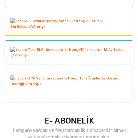
Yorum Yaz
Ürün resmi kalitesiz, bozuk veya görüntülenemiyor.
Ürün açıklamasında eksik bilgiler bulunuyor.
Ürün bilgilerinde hatalar bulunuyor.
Ürün fiyatı diğer sitelerden daha pahalı.
Bu ürüne benzer farklı alternatifler olmalı.
Gönder
E- ABONELİK
Kampanyalardan ve fırsatlardan ilk siz haberdar olmak
ve yararlanmak istiyorsanız abone olun.