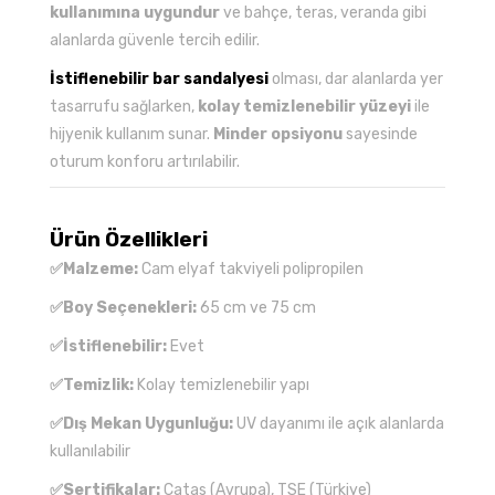
kullanımına uygundur
ve bahçe, teras, veranda gibi
alanlarda güvenle tercih edilir.
İstiflenebilir bar sandalyesi
olması, dar alanlarda yer
tasarrufu sağlarken,
kolay temizlenebilir yüzeyi
ile
hijyenik kullanım sunar.
Minder opsiyonu
sayesinde
oturum konforu artırılabilir.
Ürün Özellikleri
✅Malzeme:
Cam elyaf takviyeli polipropilen
✅Boy Seçenekleri:
65 cm ve 75 cm
✅İstiflenebilir:
Evet
✅Temizlik:
Kolay temizlenebilir yapı
✅Dış Mekan Uygunluğu:
UV dayanımı ile açık alanlarda
kullanılabilir
✅Sertifikalar:
Catas (Avrupa), TSE (Türkiye)