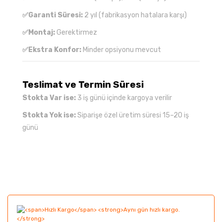
✅Garanti Süresi:
2 yıl (fabrikasyon hatalara karşı)
✅Montaj:
Gerektirmez
✅Ekstra Konfor:
Minder opsiyonu mevcut
Teslimat ve Termin Süresi
Stokta Var ise:
3 iş günü içinde kargoya verilir
Stokta Yok ise:
Siparişe özel üretim süresi 15–20 iş
günü
Bu ürünün fiyat bilgisi, resim, ürün açıklamalarında ve
diğer konularda yetersiz gördüğünüz noktaları öneri
Bu ürüne ilk yorumu siz yapın!
formunu kullanarak tarafımıza iletebilirsiniz.
Görüş ve önerileriniz için teşekkür ederiz.