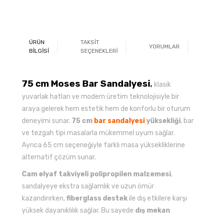
ÜRÜN
TAKSİT
YORUMLAR
Ö
BİLGİSİ
SEÇENEKLERİ
75 cm Moses Bar Sandalyesi
,
klasik
yuvarlak hatları ve modern üretim teknolojisiyle bir
araya gelerek hem estetik hem de konforlu bir oturum
deneyimi sunar.
75 cm
bar sandalyesi
yüksekliği
, bar
ve tezgah tipi masalarla mükemmel uyum sağlar.
Ayrıca 65 cm seçeneğiyle farklı masa yüksekliklerine
alternatif çözüm sunar.
Cam elyaf takviyeli polipropilen malzemesi
,
sandalyeye ekstra sağlamlık ve uzun ömür
kazandırırken,
fiberglass destek
ile dış etkilere karşı
yüksek dayanıklılık sağlar. Bu sayede
dış mekan