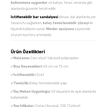
kullanımına uygundur
ve bahçe, teras, veranda gibi
alanlarda güvenle tercih edilir.
İstiflenebilir bar sandalyesi
olması, dar alanlarda yer
tasarrufu sağlarken,
kolay temizlenebilir yüzeyi
ile
hijyenik kullanım sunar.
Minder opsiyonu
sayesinde
oturum konforu artırılabilir.
Ürün Özellikleri
✅Malzeme:
Cam elyaf takviyeli polipropilen
✅Boy Seçenekleri:
65 cm ve 75 cm
✅İstiflenebilir:
Evet
✅Temizlik:
Kolay temizlenebilir yapı
✅Dış Mekan Uygunluğu:
UV dayanımı ile açık alanlarda
kullanılabilir
✅Sertifikalar:
Catas (Avrupa), TSE (Türkiye)