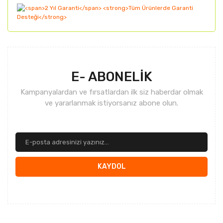
Gönder
E- ABONELİK
Kampanyalardan ve fırsatlardan ilk siz haberdar olmak
ve yararlanmak istiyorsanız abone olun.
KAYDOL