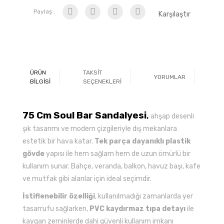
Paylaş :
Karşılaştır
ÜRÜN
TAKSİT
YORUMLAR
Ö
BİLGİSİ
SEÇENEKLERİ
75 Cm Soul Bar Sandalyesi
,
ahşap desenli
şık tasarımı ve modern çizgileriyle dış mekanlara
estetik bir hava katar.
Tek parça dayanıklı plastik
gövde
yapısı ile hem sağlam hem de uzun ömürlü bir
kullanım sunar. Bahçe, veranda, balkon, havuz başı, kafe
ve mutfak gibi alanlar için ideal seçimdir.
İstiflenebilir özelliği
, kullanılmadığı zamanlarda yer
tasarrufu sağlarken,
PVC kaydırmaz tıpa detayı
ile
kaygan zeminlerde dahi güvenli kullanım imkanı