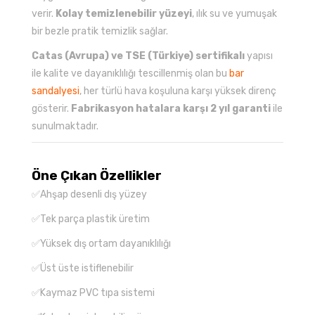
verir.
Kolay temizlenebilir yüzeyi
, ılık su ve yumuşak
bir bezle pratik temizlik sağlar.
Catas (Avrupa) ve TSE (Türkiye) sertifikalı
yapısı
ile kalite ve dayanıklılığı tescillenmiş olan bu
bar
sandalyesi
, her türlü hava koşuluna karşı yüksek direnç
gösterir.
Fabrikasyon hatalara karşı 2 yıl garanti
ile
sunulmaktadır.
Öne Çıkan Özellikler
✅Ahşap desenli dış yüzey
✅Tek parça plastik üretim
✅Yüksek dış ortam dayanıklılığı
✅Üst üste istiflenebilir
✅Kaymaz PVC tıpa sistemi