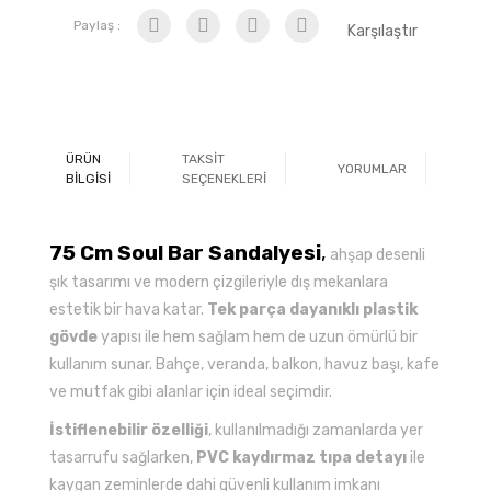
Paylaş :
Karşılaştır
ÜRÜN
TAKSİT
YORUMLAR
Ö
BİLGİSİ
SEÇENEKLERİ
75 Cm Soul Bar Sandalyesi
,
ahşap desenli
şık tasarımı ve modern çizgileriyle dış mekanlara
estetik bir hava katar.
Tek parça dayanıklı plastik
gövde
yapısı ile hem sağlam hem de uzun ömürlü bir
kullanım sunar. Bahçe, veranda, balkon, havuz başı, kafe
ve mutfak gibi alanlar için ideal seçimdir.
İstiflenebilir özelliği
, kullanılmadığı zamanlarda yer
tasarrufu sağlarken,
PVC kaydırmaz tıpa detayı
ile
kaygan zeminlerde dahi güvenli kullanım imkanı