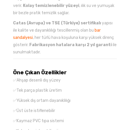
verir.
Kolay temizlenebilir yüzeyi
, ılık su ve yumuşak
bir bezle pratik temizlik sağlar.
Catas (Avrupa) ve TSE (Türkiye) sertifikalı
yapısı
ile kalite ve dayanıklılığı tescillenmiş olan bu
bar
sandalyesi
, her türlü hava koşuluna karşı yüksek direnç
gösterir.
Fabrikasyon hatalara karşı 2 yıl garanti
ile
sunulmaktadır.
Öne Çıkan Özellikler
✅Ahşap desenli dış yüzey
✅Tek parça plastik üretim
✅Yüksek dış ortam dayanıklılığı
✅Üst üste istiflenebilir
✅Kaymaz PVC tıpa sistemi