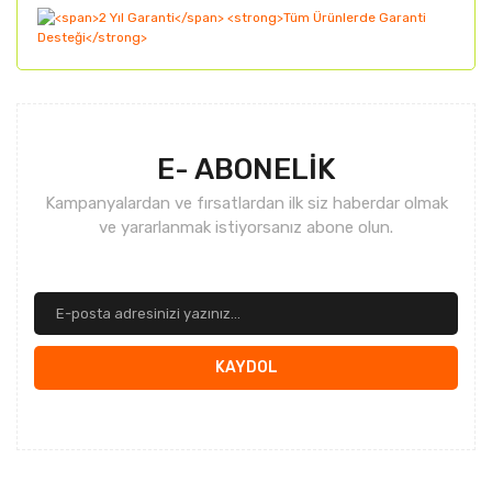
Gönder
E- ABONELİK
Kampanyalardan ve fırsatlardan ilk siz haberdar olmak
ve yararlanmak istiyorsanız abone olun.
KAYDOL