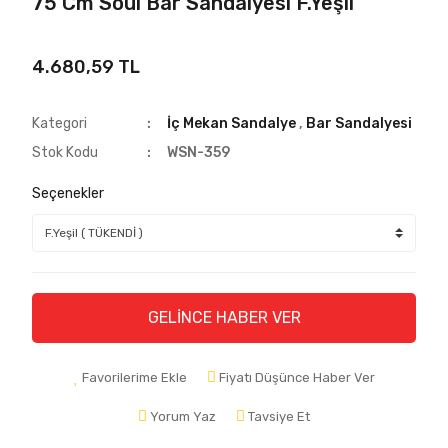
75 Cm Soul Bar Sandalyesi F.Yeşil
4.680,59 TL
Kategori
İç Mekan Sandalye
,
Bar Sandalyesi
Stok Kodu
WSN-359
Seçenekler
GELİNCE HABER VER
Favorilerime Ekle
Fiyatı Düşünce Haber Ver
Yorum Yaz
Tavsiye Et