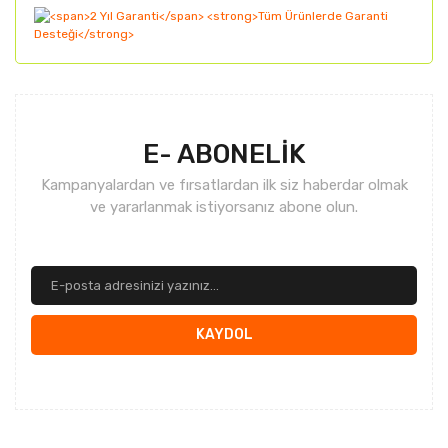
Gönder
E- ABONELİK
Kampanyalardan ve fırsatlardan ilk siz haberdar olmak
ve yararlanmak istiyorsanız abone olun.
KAYDOL