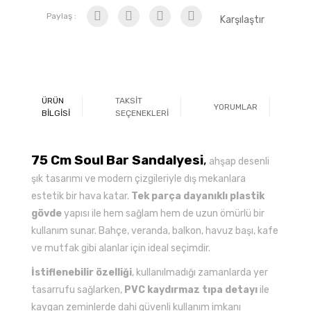
Paylaş :
Karşılaştır
ÜRÜN
TAKSİT
YORUMLAR
Ö
BİLGİSİ
SEÇENEKLERİ
75 Cm Soul Bar Sandalyesi
,
ahşap desenli
şık tasarımı ve modern çizgileriyle dış mekanlara
estetik bir hava katar.
Tek parça dayanıklı plastik
gövde
yapısı ile hem sağlam hem de uzun ömürlü bir
kullanım sunar. Bahçe, veranda, balkon, havuz başı, kafe
ve mutfak gibi alanlar için ideal seçimdir.
İstiflenebilir özelliği
, kullanılmadığı zamanlarda yer
tasarrufu sağlarken,
PVC kaydırmaz tıpa detayı
ile
kaygan zeminlerde dahi güvenli kullanım imkanı