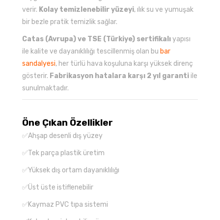
verir.
Kolay temizlenebilir yüzeyi
, ılık su ve yumuşak
bir bezle pratik temizlik sağlar.
Catas (Avrupa) ve TSE (Türkiye) sertifikalı
yapısı
ile kalite ve dayanıklılığı tescillenmiş olan bu
bar
sandalyesi
, her türlü hava koşuluna karşı yüksek direnç
gösterir.
Fabrikasyon hatalara karşı 2 yıl garanti
ile
sunulmaktadır.
Öne Çıkan Özellikler
✅Ahşap desenli dış yüzey
✅Tek parça plastik üretim
✅Yüksek dış ortam dayanıklılığı
✅Üst üste istiflenebilir
✅Kaymaz PVC tıpa sistemi