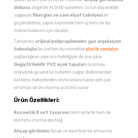
dokusu
, doğal bir estetik sunarken, üstün dayanıklılık
sağlayan
fiberglas ve cam elyaf takviyesi
ile
güçlendirilmiş yapısı sayesinde hem iç hem de dış
mekan kullanımı için idealdir.
Tamamen
orijinal polipropilenden
,
gaz enjeksiyon
teknolojisi
ile üretilen bu monoblok
plastik sandalye
,
sağlamlığının yanı sıra hafifliğiyle de öne çıkar.
Değiştirilebilir PVC ayak tapaları
, kaymayı
önleyerek güvenli bir kullanım sağlar. Balkonlardan
kafelere, bahçelerden restoranlara kadar pek çok
ortamda şık bir oturma çözümü sunar.
Ürün Özellikleri:
Kozmetik X sırt tasarımı:
Hem estetik hem de
konforlu oturma desteği.
Ahşap görünüm:
Sıcak ve davetkar bir atmosfer