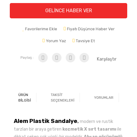
GELİNCE HABER VER
Favorilerime Ekle
Fiyatı Düşünce Haber Ver
Yorum Yaz
Tavsiye Et
Paylaş :
Karşılaştır
ÜRÜN
TAKSİT
YORUMLAR
Ö
BİLGİSİ
SEÇENEKLERİ
Alem Plastik Sandalye
,
modern ve rustik
tarzları bir araya getiren
kozmetik X sırt tasarımı
ile
dikkat çeken çok yönlü bir modeldir.
Ahşap görünümlü