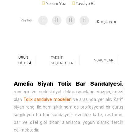
Yorum Yaz
Tavsiye Et
Paylaş :
Karşılaştır
ÜRÜN
TAKSİT
YORUMLAR
Ö
BİLGİSİ
SEÇENEKLERİ
Amelia Siyah Tolix Bar Sandalyesi
,
modern ve endüstriyel dekorasyonların vazgeçilmezi
olan
Tolix sandalye modelleri
ve
arasında yer alır. Zarif
siyah rengi ile hem şıklık hem de profesyonel bir duruş
sergileyen bu bar sandalyesi, özellikle kafe, restoran,
bar ve otel gibi ticari alanlarda yoğun olarak tercih
edilmektedir.