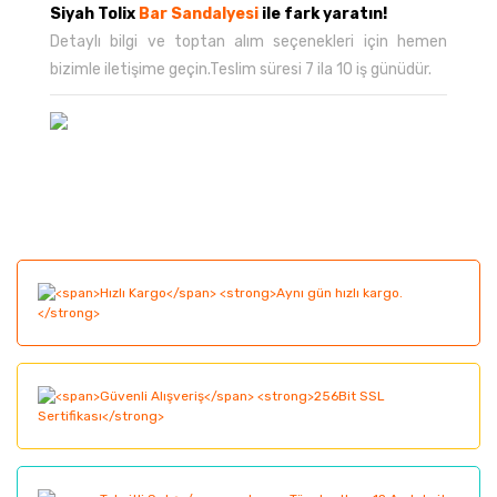
Siyah Tolix
Bar Sandalyesi
ile fark yaratın!
Detaylı bilgi ve toptan alım seçenekleri için hemen
bizimle iletişime geçin.Teslim süresi 7 ila 10 iş günüdür.
Bu ürünün fiyat bilgisi, resim, ürün açıklamalarında ve
diğer konularda yetersiz gördüğünüz noktaları öneri
Bu ürüne ilk yorumu siz yapın!
formunu kullanarak tarafımıza iletebilirsiniz.
Görüş ve önerileriniz için teşekkür ederiz.
Yorum Yaz
Ürün resmi kalitesiz, bozuk veya görüntülenemiyor.
Ürün açıklamasında eksik bilgiler bulunuyor.
Ürün bilgilerinde hatalar bulunuyor.
Ürün fiyatı diğer sitelerden daha pahalı.