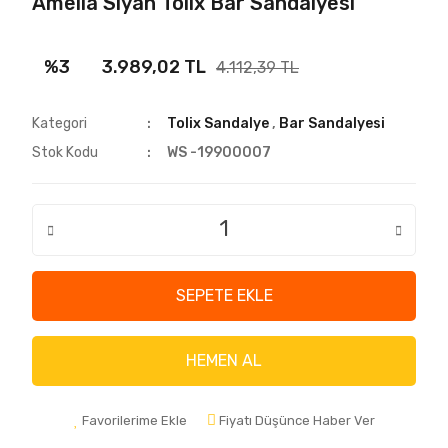
Amelia Siyah Tolix Bar Sandalyesi
%3
3.989,02 TL
4.112,39 TL
Kategori
Tolix Sandalye
,
Bar Sandalyesi
Stok Kodu
WS -19900007
SEPETE EKLE
HEMEN AL
Favorilerime Ekle
Fiyatı Düşünce Haber Ver