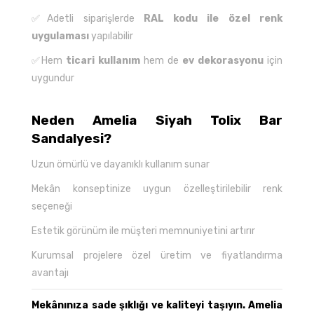
✅Adetli siparişlerde
RAL kodu ile özel renk
uygulaması
yapılabilir
✅Hem
ticari kullanım
hem de
ev dekorasyonu
için
uygundur
Neden Amelia Siyah Tolix Bar
Sandalyesi?
Uzun ömürlü ve dayanıklı kullanım sunar
Mekân konseptinize uygun özelleştirilebilir renk
seçeneği
Estetik görünüm ile müşteri memnuniyetini artırır
Kurumsal projelere özel üretim ve fiyatlandırma
avantajı
Mekânınıza sade şıklığı ve kaliteyi taşıyın. Amelia