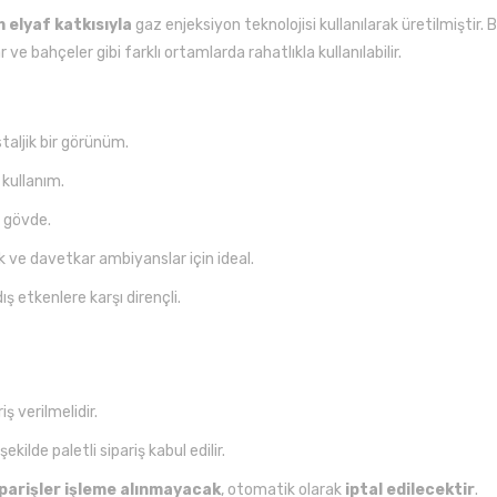
 elyaf katkısıyla
gaz enjeksiyon teknolojisi kullanılarak üretilmiştir.
 ve bahçeler gibi farklı ortamlarda rahatlıkla kullanılabilir.
taljik bir görünüm.
 kullanım.
 gövde.
 ve davetkar ambiyanslar için ideal.
 etkenlere karşı dirençli.
ş verilmelidir.
ekilde paletli sipariş kabul edilir.
iparişler işleme alınmayacak
, otomatik olarak
iptal edilecektir
.