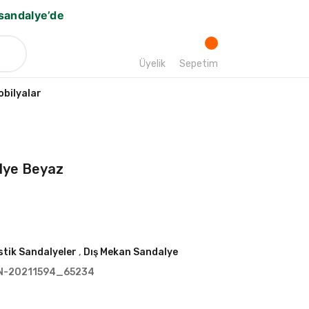
bsandalye’de
Üyelik
Sepetim
bilyalar
alye Beyaz
stik Sandalyeler
,
Dış Mekan Sandalye
N-20211594_65234