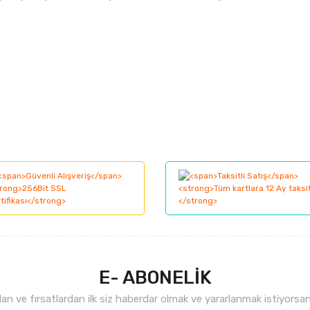
larında ve diğer konularda yetersiz gördüğünüz noktaları öneri formunu kul
Bu ürüne ilk yorumu siz yapın!
nemiyor.
Yorum Yaz
.
E- ABONELİK
n ve fırsatlardan ilk siz haberdar olmak ve yararlanmak istiyorsan