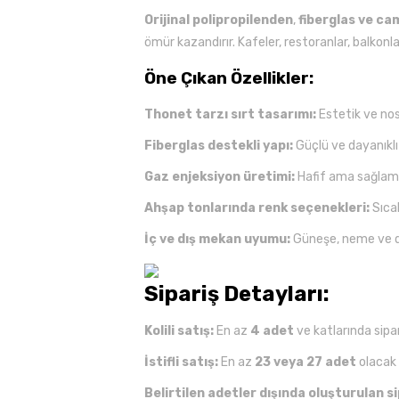
Orijinal polipropilenden
,
fiberglas ve cam
ömür kazandırır. Kafeler, restoranlar, balkonlar
Öne Çıkan Özellikler:
Thonet tarzı sırt tasarımı:
Estetik ve nos
Fiberglas destekli yapı:
Güçlü ve dayanıklı
Gaz enjeksiyon üretimi:
Hafif ama sağlam
Ahşap tonlarında renk seçenekleri:
Sıcak
İç ve dış mekan uyumu:
Güneşe, neme ve dış
Sipariş Detayları:
Kolili satış:
En az
4 adet
ve katlarında sipari
İstifli satış:
En az
23 veya 27 adet
olacak ş
Belirtilen adetler dışında oluşturulan s