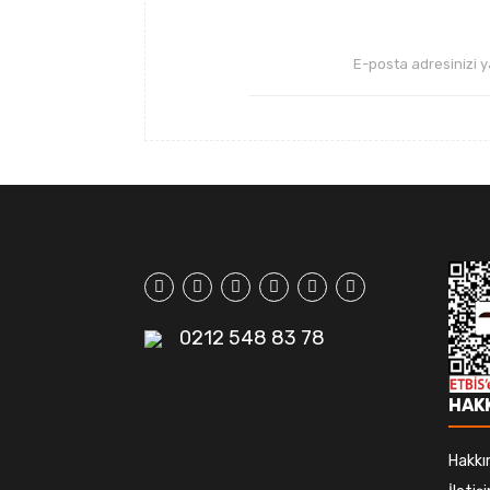
0212 548 83 78
HAK
Hakkı