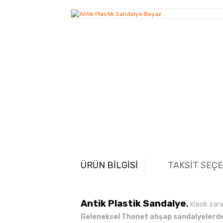
ÜRÜN BİLGİSİ
TAKSİT SEÇ
Antik Plastik Sandalye
,
klasik zar
Geleneksel Thonet ahşap sandalyelerde