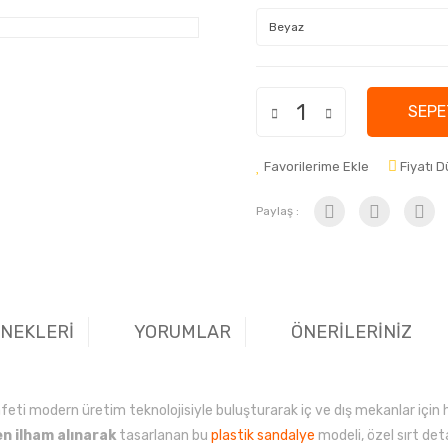
SEPE
Favorilerime Ekle
Fiyatı 
Paylaş :
ENEKLERİ
YORUMLAR
ÖNERİLERİNİZ
afeti modern üretim teknolojisiyle buluşturarak iç ve dış mekanlar için
n ilham alınarak
tasarlanan bu
plastik sandalye
modeli, özel sırt det