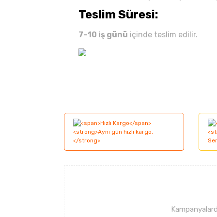
Teslim Süresi:
7–10 iş günü
içinde teslim edilir.
Bu ürünün fiyat bilgisi, resim, ürün açıklama
Görüş ve önerileriniz için teşekkür ederiz.
Ürün resmi kalitesiz, bozuk veya görüntüle
Ürün açıklamasında eksik bilgiler bulunuyor
Ürün bilgilerinde hatalar bulunuyor.
Ürün fiyatı diğer sitelerden daha pahalı.
Bu ürüne benzer farklı alternatifler olmalı.
Kampanyalarda