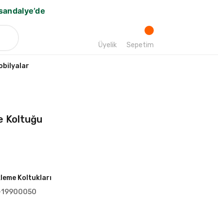
bsandalye’de
Üyelik
Sepetim
bilyalar
me Koltuğu
leme Koltukları
-19900050