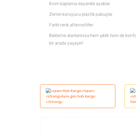
Krom kaplama dayanıklı ayaklar
Zemin koruyucu plastik pabuçlar
Farklı renk alternatifler
Bekleme alanlarınıza hem şıklık hem de konf
bir arada yaşayın!
Bu ürünün fiyat bilgisi, resim, ürün açıklama
Görüş ve önerileriniz için teşekkür ederiz.
Ürün resmi kalitesiz, bozuk veya görüntüle
Ürün açıklamasında eksik bilgiler bulunuyor
Ürün bilgilerinde hatalar bulunuyor.
Ürün fiyatı diğer sitelerden daha pahalı.