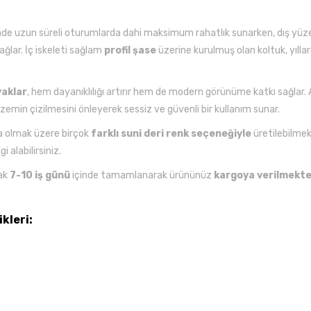
de uzun süreli oturumlarda dahi maksimum rahatlık sunarken, dış yüze
ağlar. İç iskeleti sağlam
profil şase
üzerine kurulmuş olan koltuk, yıllarc
aklar
, hem dayanıklılığı artırır hem de modern görünüme katkı sağlar
emin çizilmesini önleyerek sessiz ve güvenli bir kullanım sunar.
ta olmak üzere birçok
farklı suni deri renk seçeneğiyle
üretilebilmekt
 alabilirsiniz.
rak
7-10 iş günü
içinde tamamlanarak ürününüz
kargoya verilmekte
kleri: