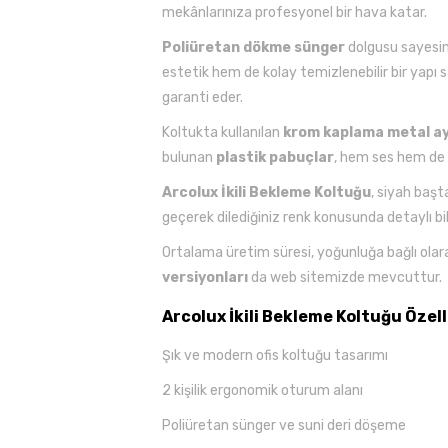
mekânlarınıza profesyonel bir hava katar.
Poliüretan dökme sünger
dolgusu sayesin
estetik hem de kolay temizlenebilir bir yapı s
garanti eder.
Koltukta kullanılan
krom kaplama metal ay
bulunan
plastik pabuçlar
, hem ses hem de z
Arcolux İkili Bekleme Koltuğu
, siyah baş
geçerek dilediğiniz renk konusunda detaylı bilgi
Ortalama üretim süresi, yoğunluğa bağlı ola
versiyonları
da web sitemizde mevcuttur.
Arcolux İkili Bekleme Koltuğu Özelli
Şık ve modern ofis koltuğu tasarımı
2 kişilik ergonomik oturum alanı
Poliüretan sünger ve suni deri döşeme