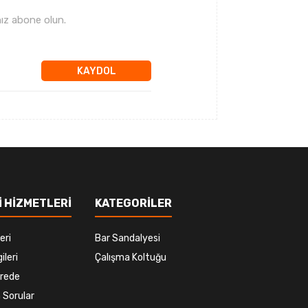
ız abone olun.
KAYDOL
 HİZMETLERİ
KATEGORİLER
eri
Bar Sandalyesi
ileri
Çalışma Koltuğu
rede
 Sorular