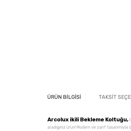
ÜRÜN BİLGİSİ
TAKSİT SEÇ
Arcolux ikili Bekleme Koltuğu,
O
aradığınız ürün! Modern ve zarif tasarımıyla