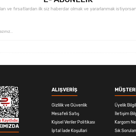
n ve fırsatlardan ilk siz haberdar olmak ve yararlanmak istiyorsan
Gönder
ALIŞVERİŞ
MÜŞTERİ
Gizlilik ve Güvenlik
Üyelik Bilgil
Mesafeli Satış
İletişim Bilg
Kişisel Veriler Politikası
Kargom Ne
KIMIZDA
İptal İade Koşullari
Sık Sorulan