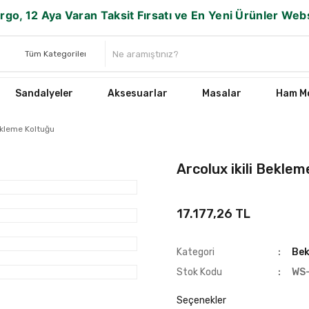
rgo, 12 Aya Varan Taksit Fırsatı ve En Yeni Ürünler We
Sandalyeler
Aksesuarlar
Masalar
Ham Mo
Bekleme Koltuğu
Arcolux ikili Bekle
17.177,26 TL
Kategori
Bek
Stok Kodu
WS
Seçenekler