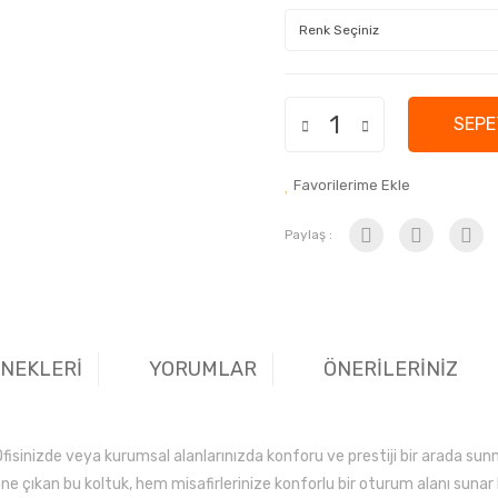
SEPE
Favorilerime Ekle
Paylaş :
ENEKLERİ
YORUMLAR
ÖNERİLERİNİZ
fisinizde veya kurumsal alanlarınızda konforu ve prestiji bir arada sun
 öne çıkan bu koltuk, hem misafirlerinize konforlu bir oturum alanı su