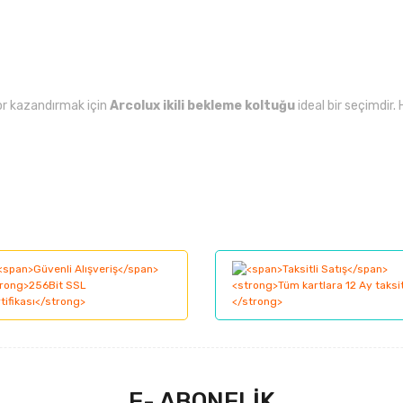
or kazandırmak için
Arcolux ikili bekleme koltuğu
ideal bir seçimdir.
larında ve diğer konularda yetersiz gördüğünüz noktaları öneri formunu kul
Bu ürüne ilk yorumu siz yapın!
nemiyor.
Yorum Yaz
.
E- ABONELİK