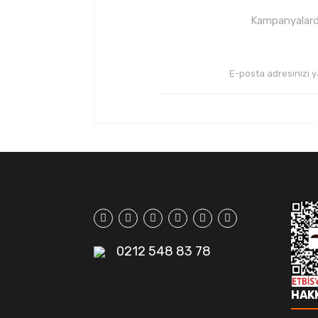
Bu ürüne benzer farklı alternatifler olmalı.
Kampanyalarda
0212 548 83 78
HAK