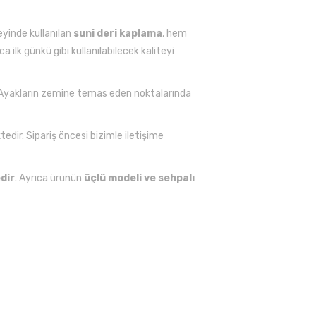
yinde kullanılan
suni deri kaplama
, hem
a ilk günkü gibi kullanılabilecek kaliteyi
. Ayakların zemine temas eden noktalarında
edir. Sipariş öncesi bizimle iletişime
dir
. Ayrıca ürünün
üçlü modeli ve sehpalı