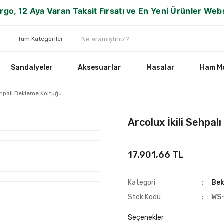
rgo, 12 Aya Varan Taksit Fırsatı ve En Yeni Ürünler We
Sandalyeler
Aksesuarlar
Masalar
Ham Mo
Sehpalı Bekleme Koltuğu
Arcolux İkili Sehpa
17.901,66 TL
Kategori
Bek
Stok Kodu
WS
Seçenekler