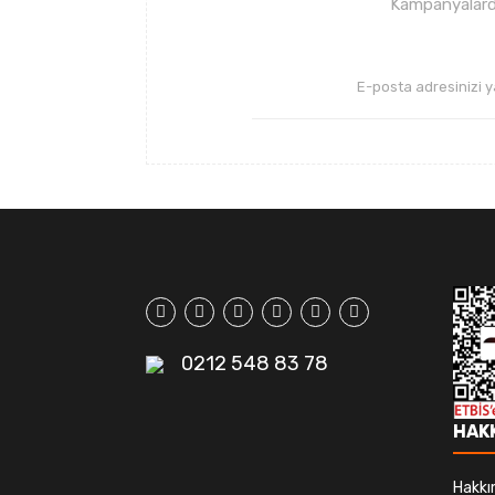
Kampanyalarda
0212 548 83 78
HAK
Hakkı