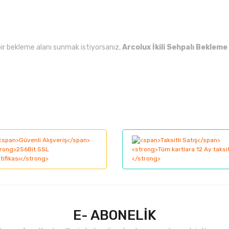
bir bekleme alanı sunmak istiyorsanız,
Arcolux İkili Sehpalı Bekleme
larında ve diğer konularda yetersiz gördüğünüz noktaları öneri formunu kul
Bu ürüne ilk yorumu siz yapın!
nemiyor.
Yorum Yaz
.
E- ABONELİK