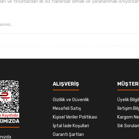
n ve fırsatlardan ilk siz haberdar olmak ve yararlanmak istiyorsan
Gönder
ALIŞVERİŞ
MÜŞTERİ
Gizlilik ve Güvenlik
Üyelik Bilgil
Mesafeli Satış
İletişim Bilg
Kişisel Veriler Politikası
Kargom Ne
KIMIZDA
İptal İade Koşullari
Sık Sorulan
Garanti Şartları
mızda