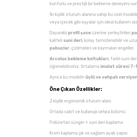
konforlu ve prestijli bir bekleme deneyimi sun
İki kişilik oturum alanına sahip bu özel model
veya içecek gibi eşyalar için ideal kullanım a
Dayanıklı
profil şase
üzerine yerleştirilen
po
kaliteli
suni deri
, kolay temizlenebilir ve uz
pabuçlar
, çizilmeleri ve kaymaları engeller.
Arcolux bekleme koltukları
, farklı suni d
öğrenebilirsiniz. Ortalama
imalat süresi 7-
Ayrıca bu modelin
üçlü ve sehpalı versiyon
Öne Çıkan Özellikler:
2 kişilik ergonomik oturum alanı
Ortada sabit ve kullanışlı sehpa bölümü
Poliüretan sünger + suni deri kaplama
Krom kaplama şık ve sağlam ayak yapısı