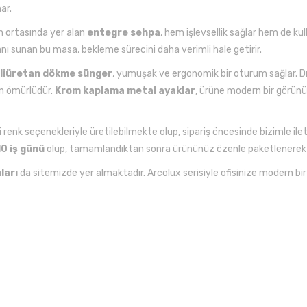
ar.
in ortasında yer alan
entegre sehpa
, hem işlevsellik sağlar hem de kul
lanı sunan bu masa, bekleme sürecini daha verimli hale getirir.
liüretan dökme sünger
, yumuşak ve ergonomik bir oturum sağlar. D
un ömürlüdür.
Krom kaplama metal ayaklar
, ürüne modern bir görün
eri renk seçenekleriyle üretilebilmekte olup, sipariş öncesinde bizimle ile
10 iş günü
olup, tamamlandıktan sonra ürününüz özenle paketlenere
ları
da sitemizde yer almaktadır. Arcolux serisiyle ofisinize modern b