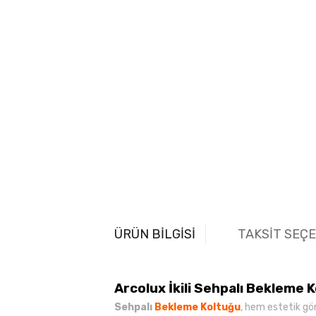
ÜRÜN BİLGİSİ
TAKSİT SEÇ
Arcolux İkili Sehpalı Bekleme 
Sehpalı
Bekleme Koltuğu
, hem estetik gö