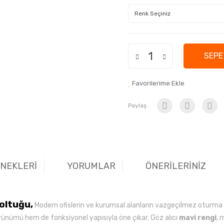
SEPE
Favorilerime Ekle
Paylaş :
ENEKLERİ
YORUMLAR
ÖNERİLERİNİZ
Koltuğu,
Modern ofislerin ve kurumsal alanların vazgeçilmez oturma 
rünümü hem de fonksiyonel yapısıyla öne çıkar. Göz alıcı
mavi rengi
, 