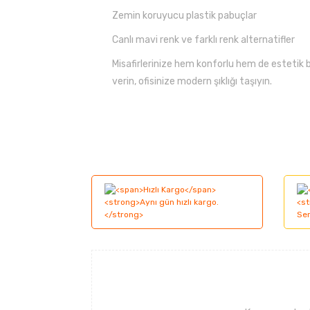
Zemin koruyucu plastik pabuçlar
Canlı mavi renk ve farklı renk alternatifler
Misafirlerinize hem konforlu hem de estetik 
verin, ofisinize modern şıklığı taşıyın.
Bu ürünün fiyat bilgisi, resim, ürün açıklama
Görüş ve önerileriniz için teşekkür ederiz.
Ürün resmi kalitesiz, bozuk veya görüntüle
Ürün açıklamasında eksik bilgiler bulunuyor
Ürün bilgilerinde hatalar bulunuyor.
Ürün fiyatı diğer sitelerden daha pahalı.
Bu ürüne benzer farklı alternatifler olmalı.