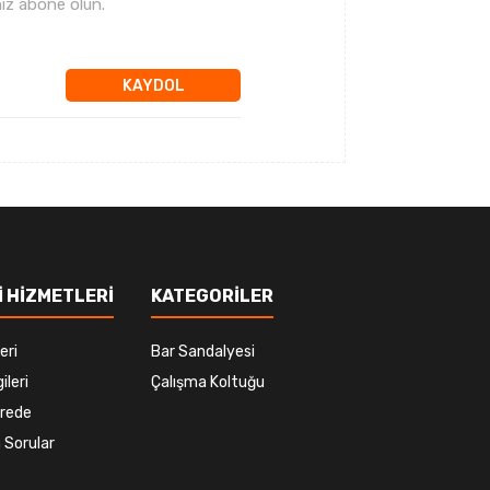
ız abone olun.
KAYDOL
 HİZMETLERİ
KATEGORİLER
eri
Bar Sandalyesi
ileri
Çalışma Koltuğu
rede
 Sorular