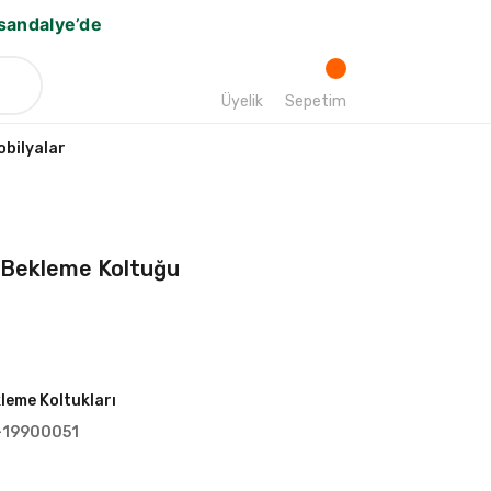
bsandalye’de
Üyelik
Sepetim
bilyalar
lı Bekleme Koltuğu
leme Koltukları
-19900051