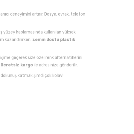
lanıcı deneyimini artırır. Dosya, evrak, telefon
ış yüzey kaplamasında kullanılan yüksek
üm kazandırırken;
zemin dostu plastik
tişime geçerek size özel renk alternatiflerini
k
ücretsiz kargo
ile adresinize gönderilir.
ir dokunuş katmak şimdi çok kolay!