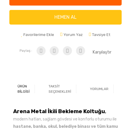
HEMEN AL
Favorilerime Ekle
Yorum Yaz
Tavsiye Et
Paylaş :
Karşılaştır
ÜRÜN
TAKSİT
YORUMLAR
Ö
BİLGİSİ
SEÇENEKLERİ
Arena Metal İkili Bekleme Koltuğu
,
modern hatları, sağlam gövdesi ve konforlu oturumu ile
hastane, banka, okul, belediye binası ve tüm kamu