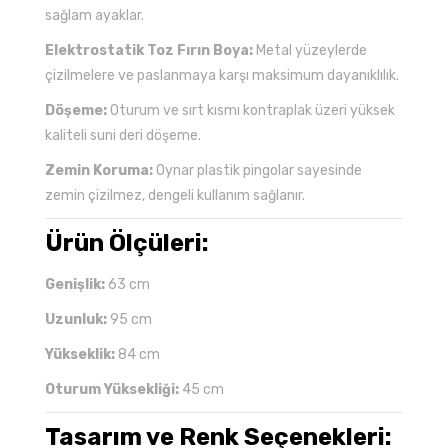
sağlam ayaklar.
Elektrostatik Toz Fırın Boya:
Metal yüzeylerde
çizilmelere ve paslanmaya karşı maksimum dayanıklılık.
Döşeme:
Oturum ve sırt kısmı kontraplak üzeri yüksek
kaliteli suni deri döşeme.
Zemin Koruma:
Oynar plastik pingolar sayesinde
zemin çizilmez, dengeli kullanım sağlanır.
Ürün Ölçüleri:
Genişlik:
63 cm
Uzunluk:
95 cm
Yükseklik:
84 cm
Oturum Yüksekliği:
45 cm
Tasarım ve Renk Seçenekleri: