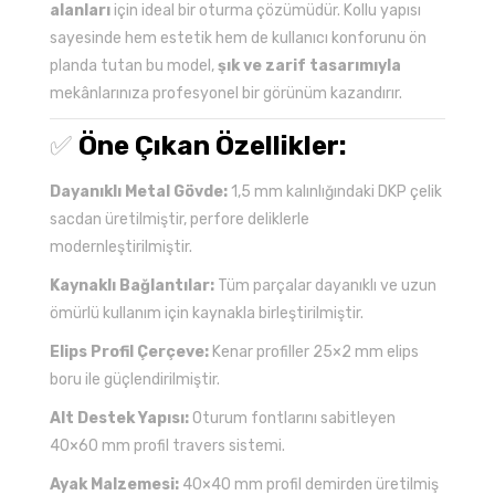
alanları
için ideal bir oturma çözümüdür. Kollu yapısı
sayesinde hem estetik hem de kullanıcı konforunu ön
planda tutan bu model,
şık ve zarif tasarımıyla
mekânlarınıza profesyonel bir görünüm kazandırır.
✅
Öne Çıkan Özellikler:
Dayanıklı Metal Gövde:
1,5 mm kalınlığındaki DKP çelik
sacdan üretilmiştir, perfore deliklerle
modernleştirilmiştir.
Kaynaklı Bağlantılar:
Tüm parçalar dayanıklı ve uzun
ömürlü kullanım için kaynakla birleştirilmiştir.
Elips Profil Çerçeve:
Kenar profiller 25×2 mm elips
boru ile güçlendirilmiştir.
Alt Destek Yapısı:
Oturum fontlarını sabitleyen
40×60 mm profil travers sistemi.
Ayak Malzemesi:
40×40 mm profil demirden üretilmiş