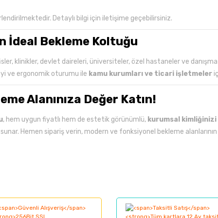
endirilmektedir. Detaylı bilgi için iletişime geçebilirsiniz.
in İdeal Bekleme Koltuğu
sler, klinikler, devlet daireleri, üniversiteler, özel hastaneler ve danışma 
eyi ve ergonomik oturumu ile
kamu kurumları ve ticari işletmeler
i
leme Alanınıza Değer Katın!
u
, hem uygun fiyatlı hem de estetik görünümlü,
kurumsal kimliğiniz
 sunar. Hemen sipariş verin, modern ve fonksiyonel bekleme alanlarının k
larında ve diğer konularda yetersiz gördüğünüz noktaları öneri formunu kul
Bu ürüne ilk yorumu siz yapın!