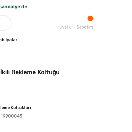
bsandalye’de
Üyelik
Sepetim
bilyalar
İkili Bekleme Koltuğu
leme Koltukları
-19900045