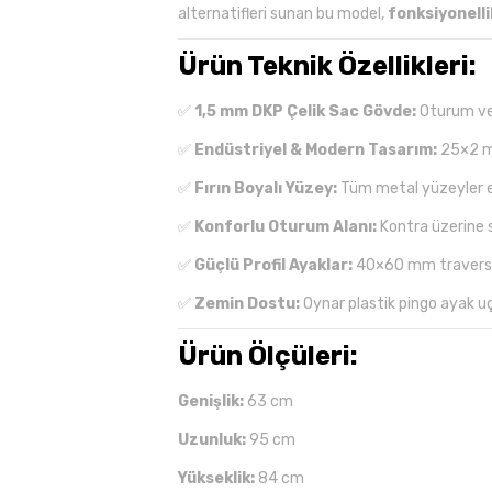
alternatifleri sunan bu model,
fonksiyonelli
Ürün Teknik Özellikleri:
✅
1,5 mm DKP Çelik Sac Gövde:
Oturum ve s
✅
Endüstriyel & Modern Tasarım:
25×2 mm 
✅
Fırın Boyalı Yüzey:
Tüm metal yüzeyler ele
✅
Konforlu Oturum Alanı:
Kontra üzerine s
✅
Güçlü Profil Ayaklar:
40×60 mm travers d
✅
Zemin Dostu:
Oynar plastik pingo ayak u
Ürün Ölçüleri:
Genişlik:
63 cm
Uzunluk:
95 cm
Yükseklik:
84 cm