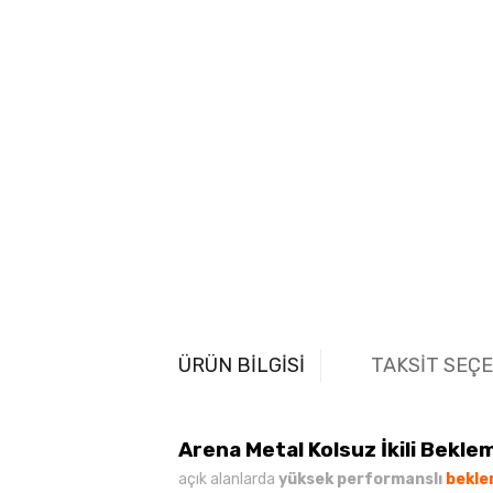
ÜRÜN BİLGİSİ
TAKSİT SEÇ
Arena Metal Kolsuz İkili Bekle
açık alanlarda
yüksek performanslı
bekle