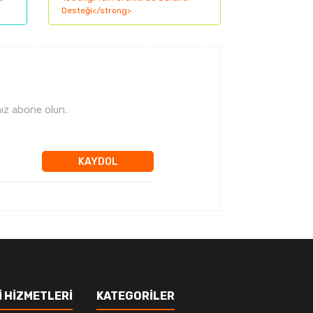
ız abone olun.
KAYDOL
 HİZMETLERİ
KATEGORİLER