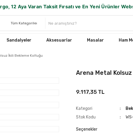
rgo, 12 Aya Varan Taksit Fırsatı ve En Yeni Ürünler We
Sandalyeler
Aksesuarlar
Masalar
Ham Mo
lsuz İkili Bekleme Koltuğu
Arena Metal Kolsuz 
9.117,35 TL
Kategori
Bek
Stok Kodu
WS
Seçenekler