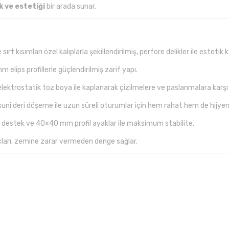
k ve estetiği
bir arada sunar.
ırt kısımları özel kalıplarla şekillendirilmiş, perfore delikler ile estetik 
elips profillerle güçlendirilmiş zarif yapı.
ktrostatik toz boya ile kaplanarak çizilmelere ve paslanmalara karşı e
uni deri döşeme ile uzun süreli oturumlar için hem rahat hem de hijyen
estek ve 40×40 mm profil ayaklar ile maksimum stabilite.
çları, zemine zarar vermeden denge sağlar.