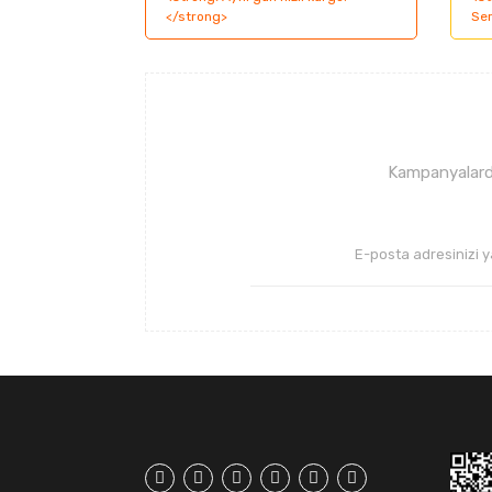
Ürün resmi kalitesiz, bozuk veya görüntüle
Ürün açıklamasında eksik bilgiler bulunuyor
Ürün bilgilerinde hatalar bulunuyor.
Ürün fiyatı diğer sitelerden daha pahalı.
Bu ürüne benzer farklı alternatifler olmalı.
Kampanyalarda