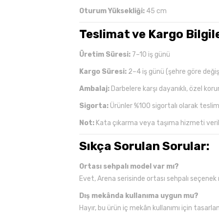
Oturum Yüksekliği:
45 cm
Teslimat ve Kargo Bilgile
Üretim Süresi:
7–10 iş günü
Kargo Süresi:
2–4 iş günü (şehre göre değişe
Ambalaj:
Darbelere karşı dayanıklı, özel kor
Sigorta:
Ürünler %100 sigortalı olarak tesli
Not:
Kata çıkarma veya taşıma hizmeti verilm
Sıkça Sorulan Sorular:
Ortası sehpalı model var mı?
Evet, Arena serisinde ortası sehpalı seçene
Dış mekânda kullanıma uygun mu?
Hayır, bu ürün iç mekân kullanımı için tasarlan