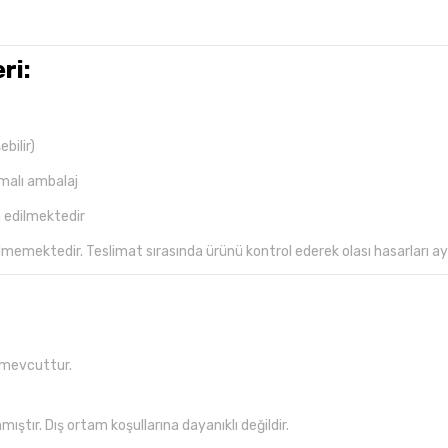
ri:
bilir)
umalı ambalaj
m edilmektedir
emektedir. Teslimat sırasında ürünü kontrol ederek olası hasarları ay
k mevcuttur.
mıştır. Dış ortam koşullarına dayanıklı değildir.