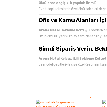
Ölçülerde değişiklik yapılabilir mi?
Evet, toplu alımlarda özel ölçü talepleri değerl
Ofis ve Kamu Alanları İç
Arena Metal Bekleme Koltuğu
, modern ofi
Uzun ömürlü yapısı, kolay temizlenebilir yüz
Şimdi Sipariş Verin, Bek
Arena Metal Kolsuz İkili Bekleme Koltuğ
ve model çeşitleriyle size özel üretim imkanı
Bu ürünün fiyat bilgisi, resim, ürün açıklama
Görüş ve önerileriniz için teşekkür ederiz.