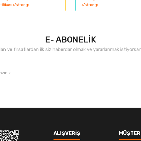
nemiyor.
Yorum Yaz
.
E- ABONELİK
n ve fırsatlardan ilk siz haberdar olmak ve yararlanmak istiyorsan
Gönder
ALIŞVERİŞ
MÜŞTERİ