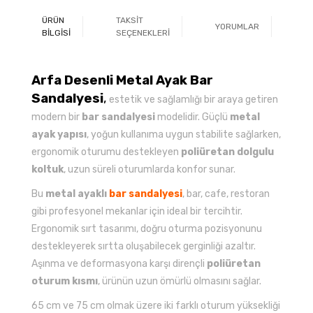
ÜRÜN
TAKSİT
YORUMLAR
Ö
BİLGİSİ
SEÇENEKLERİ
Arfa Desenli Metal Ayak Bar
Sandalyesi
,
estetik ve sağlamlığı bir araya getiren
modern bir
bar sandalyesi
modelidir. Güçlü
metal
ayak yapısı
, yoğun kullanıma uygun stabilite sağlarken,
ergonomik oturumu destekleyen
poliüretan dolgulu
koltuk
, uzun süreli oturumlarda konfor sunar.
Bu
metal ayaklı
bar sandalyesi
, bar, cafe, restoran
gibi profesyonel mekanlar için ideal bir tercihtir.
Ergonomik sırt tasarımı, doğru oturma pozisyonunu
destekleyerek sırtta oluşabilecek gerginliği azaltır.
Aşınma ve deformasyona karşı dirençli
poliüretan
oturum kısmı
, ürünün uzun ömürlü olmasını sağlar.
65 cm ve 75 cm olmak üzere iki farklı oturum yüksekliği