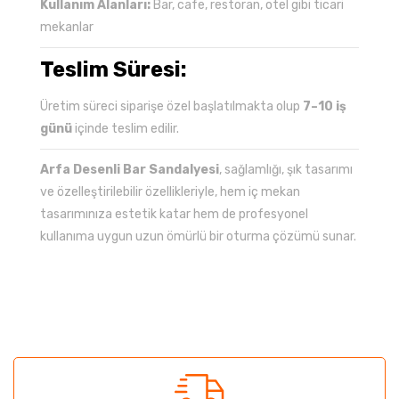
Kullanım Alanları:
Bar, cafe, restoran, otel gibi ticari
mekanlar
Teslim Süresi:
Üretim süreci siparişe özel başlatılmakta olup
7–10 iş
günü
içinde teslim edilir.
Arfa Desenli Bar Sandalyesi
, sağlamlığı, şık tasarımı
ve özelleştirilebilir özellikleriyle, hem iç mekan
tasarımınıza estetik katar hem de profesyonel
kullanıma uygun uzun ömürlü bir oturma çözümü sunar.
Bu ürünün fiyat bilgisi, resim, ürün açıklamalarında ve
diğer konularda yetersiz gördüğünüz noktaları öneri
Bu ürüne ilk yorumu siz yapın!
formunu kullanarak tarafımıza iletebilirsiniz.
Görüş ve önerileriniz için teşekkür ederiz.