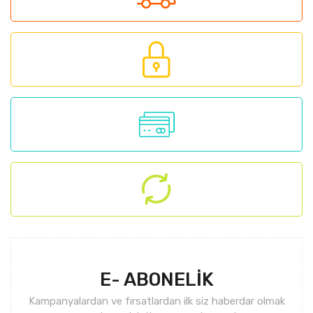
Yorum Yaz
Ürün resmi kalitesiz, bozuk veya görüntülenemiyor.
Ürün açıklamasında eksik bilgiler bulunuyor.
Ürün bilgilerinde hatalar bulunuyor.
Ürün fiyatı diğer sitelerden daha pahalı.
Bu ürüne benzer farklı alternatifler olmalı.
Gönder
E- ABONELİK
Kampanyalardan ve fırsatlardan ilk siz haberdar olmak