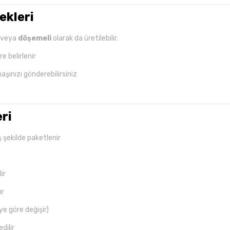
ekleri
veya
döşemeli
olarak da üretilebilir.
e belirlenir
aşınızı gönderebilirsiniz
eri
ş şekilde paketlenir
ir
ır
e göre değişir)
dilir