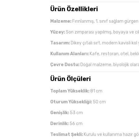
Ürün Özellikleri
Malzeme:
Fırınlanmış, 1. sınıf sağlam gürgen
Yüzey:
Son zımparası yapılmış, boyaya ve c
Tasarım:
Dikey çıtalı sırt, modern kavisli kol 
Kullanım Alanları:
Kafe, restoran, otel, bekle
Çevre Dostu:
Doğal malzeme, biyolojik olara
Ürün Ölçüleri
Toplam Yükseklik:
81 cm
Oturum Yüksekliği:
50 cm
Genişlik:
53 cm
Derinlik:
56 cm
Teslimat Şekli:
Kurulu ve kullanıma hazır gön