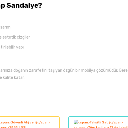
ap Sandalye?
tasarım
estetik çizgiler
rilebilir yapı
larınıza doğanın zarafetini taşıyan özgün bir mobilya çözümüdür. Gerek 
e kalite katar.
larında ve diğer konularda yetersiz gördüğünüz noktaları öneri formunu kul
Bu ürüne ilk yorumu siz yapın!