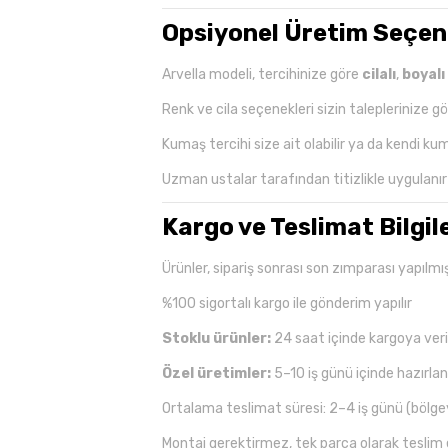
Opsiyonel Üretim Seçen
Arvella modeli, tercihinize göre
cilalı
,
boyalı
Renk ve cila seçenekleri sizin taleplerinize gör
Kumaş tercihi size ait olabilir ya da kendi kum
Uzman ustalar tarafından titizlikle uygulanır
Kargo ve Teslimat Bilgil
Ürünler, sipariş sonrası son zımparası yapılmı
%100 sigortalı kargo ile gönderim yapılır
Stoklu ürünler:
24 saat içinde kargoya veril
Özel üretimler:
5–10 iş günü içinde hazırlan
Ortalama teslimat süresi: 2–4 iş günü (bölgey
Montaj gerektirmez, tek parça olarak teslim e