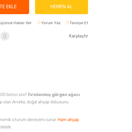
TE EKLE
HEMEN AL
Düşünce Haber Ver
Yorum Yaz
Tavsiye Et
Karşılaştır
0 birinci sınıf
fırınlanmış gürgen ağacı
hip olan Arvella, doğal ahşap dokusunu
rgonomik oturum deneyimi sunar.
Ham ahşap
ebilir.