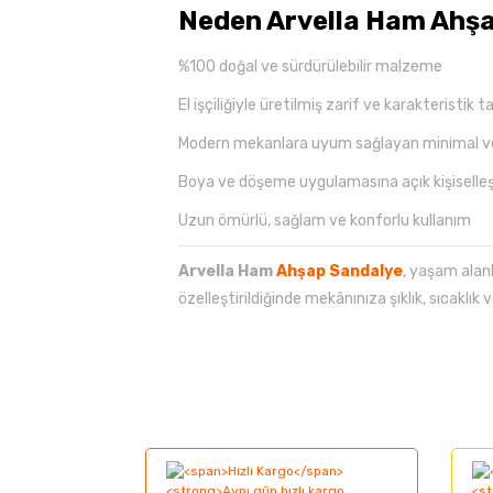
Neden Arvella Ham Ahş
%100 doğal ve sürdürülebilir malzeme
El işçiliğiyle üretilmiş zarif ve karakteristik 
Modern mekanlara uyum sağlayan minimal ve 
Boya ve döşeme uygulamasına açık kişiselleşti
Uzun ömürlü, sağlam ve konforlu kullanım
Arvella Ham
Ahşap Sandalye
, yaşam alan
özelleştirildiğinde mekânınıza şıklık, sıcaklık v
Bu ürünün fiyat bilgisi, resim, ürün açıklama
Görüş ve önerileriniz için teşekkür ederiz.