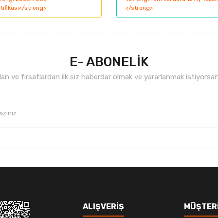
nemiyor.
Yorum Yaz
.
E- ABONELİK
n ve fırsatlardan ilk siz haberdar olmak ve yararlanmak istiyorsan
Gönder
ALIŞVERİŞ
MÜŞTERİ