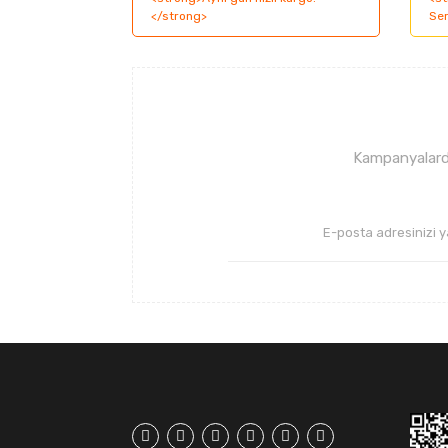
Ürün resmi kalitesiz, bozuk veya görüntüle
Ürün açıklamasında eksik bilgiler bulunuyor
Ürün bilgilerinde hatalar bulunuyor.
Ürün fiyatı diğer sitelerden daha pahalı.
Bu ürüne benzer farklı alternatifler olmalı.
Kampanyalarda