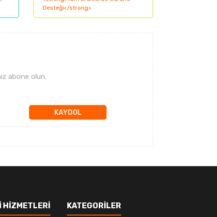
ız abone olun.
KAYDOL
 HİZMETLERİ
KATEGORİLER