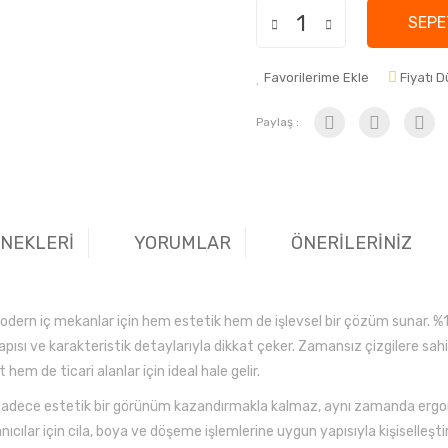
SEPE
Favorilerime Ekle
Fiyatı 
Paylaş :
ENEKLERİ
YORUMLAR
ÖNERİLERİNİZ
dern iç mekanlar için hem estetik hem de işlevsel bir çözüm sunar. %10
yapısı ve karakteristik detaylarıyla dikkat çeker. Zamansız çizgilere sa
hem de ticari alanlar için ideal hale gelir.
pısı, sadece estetik bir görünüm kazandırmakla kalmaz, aynı zamanda e
ıcılar için cila, boya ve döşeme işlemlerine uygun yapısıyla kişiselleştiril