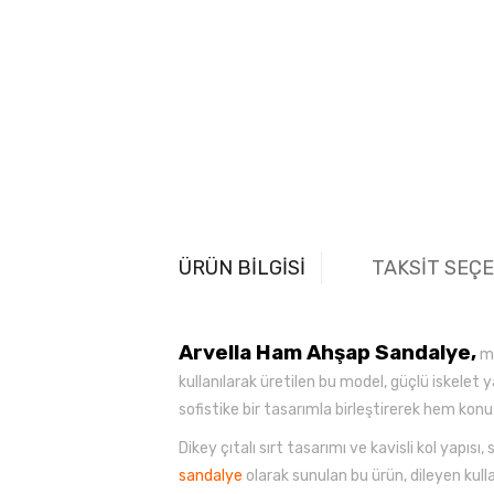
ÜRÜN BİLGİSİ
TAKSİT SEÇ
Arvella Ham Ahşap Sandalye,
mo
kullanılarak üretilen bu model, güçlü iskelet 
sofistike bir tasarımla birleştirerek hem konut 
Dikey çıtalı sırt tasarımı ve kavisli kol ya
sandalye
olarak sunulan bu ürün, dileyen kullan