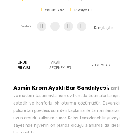
Yorum Yaz
Tavsiye Et
Paylaş :
Karşılaştır
ÜRÜN
TAKSİT
YORUMLAR
Ö
BİLGİSİ
SEÇENEKLERİ
Asmin Krom Ayaklı Bar Sandalyesi,
zarif
ve modern tasarımıyla hem ev hem de ticari alanlar için
estetik ve konforlu bir oturma çözümüdür. Dayanıklı
poliüretan gövdesi, suni deri kaplama ile tamamlanarak
uzun ömürlü kullanım sunar. Kolay temizlenebilir yüzeyi
sayesinde hijyenin ön planda olduğu alanlarda da ideal
bir tercihtir.