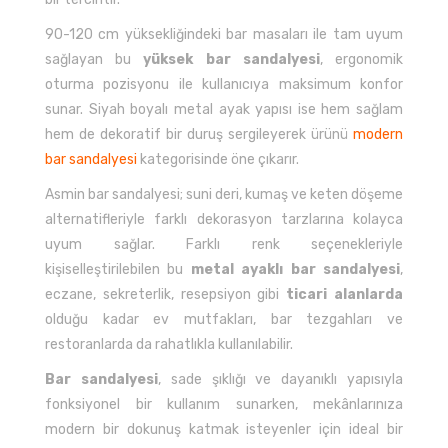
90-120 cm yüksekliğindeki bar masaları ile tam uyum
sağlayan bu
yüksek bar sandalyesi
, ergonomik
oturma pozisyonu ile kullanıcıya maksimum konfor
sunar. Siyah boyalı metal ayak yapısı ise hem sağlam
hem de dekoratif bir duruş sergileyerek ürünü
modern
bar sandalyesi
kategorisinde öne çıkarır.
Asmin bar sandalyesi; suni deri, kumaş ve keten döşeme
alternatifleriyle farklı dekorasyon tarzlarına kolayca
uyum sağlar. Farklı renk seçenekleriyle
kişiselleştirilebilen bu
metal ayaklı bar sandalyesi
,
eczane, sekreterlik, resepsiyon gibi
ticari alanlarda
olduğu kadar ev mutfakları, bar tezgahları ve
restoranlarda da rahatlıkla kullanılabilir.
Bar sandalyesi
, sade şıklığı ve dayanıklı yapısıyla
fonksiyonel bir kullanım sunarken, mekânlarınıza
modern bir dokunuş katmak isteyenler için ideal bir