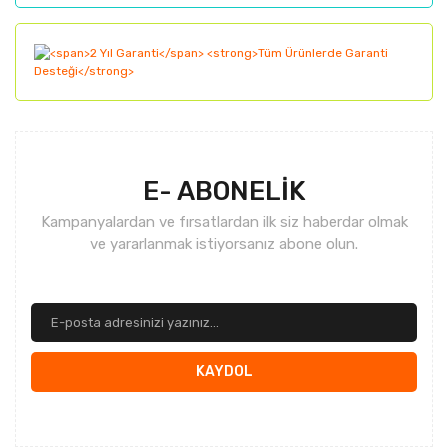
Gönder
E- ABONELİK
Kampanyalardan ve fırsatlardan ilk siz haberdar olmak
ve yararlanmak istiyorsanız abone olun.
KAYDOL