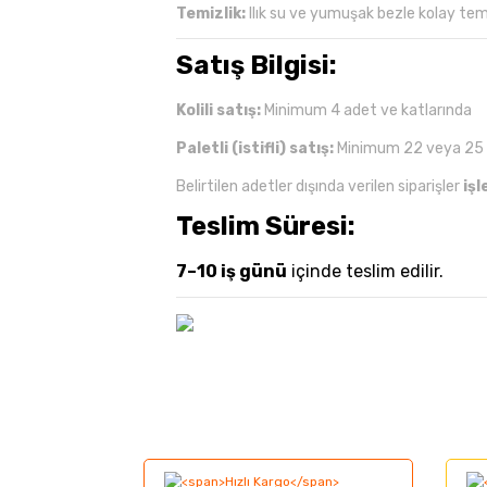
Temizlik:
Ilık su ve yumuşak bezle kolay tem
Satış Bilgisi:
Kolili satış:
Minimum 4 adet ve katlarında
Paletli (istifli) satış:
Minimum 22 veya 25
Belirtilen adetler dışında verilen siparişler
iş
Teslim Süresi:
7–10 iş günü
içinde teslim edilir.
Bu ürünün fiyat bilgisi, resim, ürün açıklama
Görüş ve önerileriniz için teşekkür ederiz.