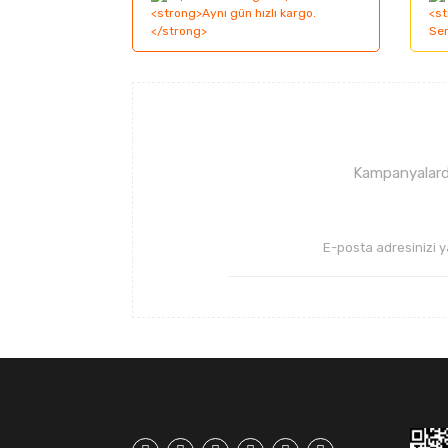
Ürün resmi kalitesiz, bozuk veya görüntüle
Ürün açıklamasında eksik bilgiler bulunuyor
Ürün bilgilerinde hatalar bulunuyor.
Ürün fiyatı diğer sitelerden daha pahalı.
Bu ürüne benzer farklı alternatifler olmalı.
Kampanyalarda