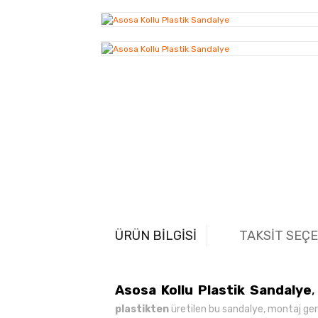
ÜRÜN BİLGİSİ
TAKSİT SEÇ
Asosa Kollu Plastik Sandalye
,
plastikten
üretilen bu sandalye, montaj ger