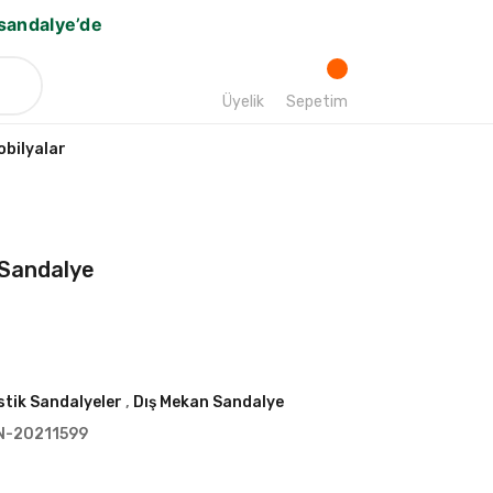
bsandalye’de
Üyelik
Sepetim
bilyalar
 Sandalye
stik Sandalyeler
,
Dış Mekan Sandalye
N-20211599