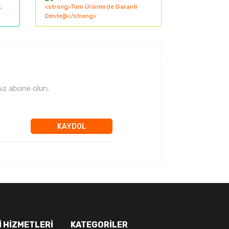
ız abone olun.
KAYDOL
 HİZMETLERİ
KATEGORİLER