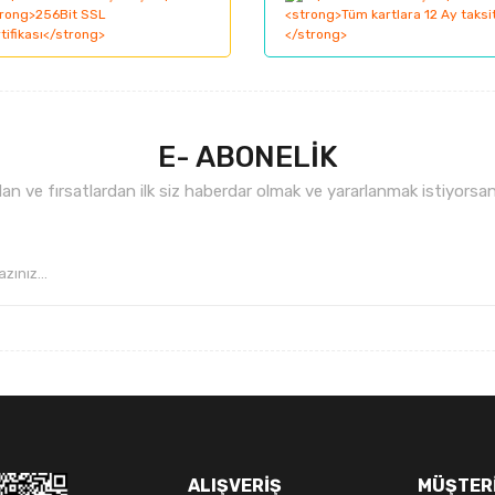
nemiyor.
Yorum Yaz
.
E- ABONELİK
n ve fırsatlardan ilk siz haberdar olmak ve yararlanmak istiyorsan
Gönder
ALIŞVERİŞ
MÜŞTERİ