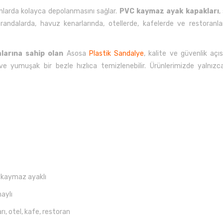
anlarda kolayca depolanmasını sağlar.
PVC kaymaz ayak kapakları
,
erandalarda, havuz kenarlarında, otellerde, kafelerde ve restoran
larına sahip olan
Asosa
Plastik Sandalye
, kalite ve güvenlik aç
ve yumuşak bir bezle hızlıca temizlenebilir. Ürünlerimizde yalnız
, kaymaz ayaklı
aylı
ı, otel, kafe, restoran