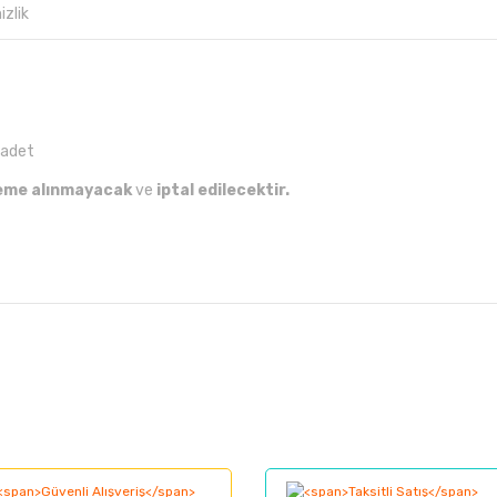
izlik
 adet
leme alınmayacak
ve
iptal edilecektir.
larında ve diğer konularda yetersiz gördüğünüz noktaları öneri formunu kul
Bu ürüne ilk yorumu siz yapın!