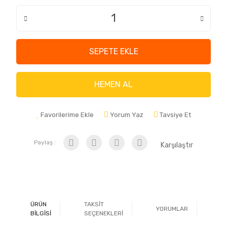
SEPETE EKLE
HEMEN AL
Favorilerime Ekle
Yorum Yaz
Tavsiye Et
Paylaş :
Karşılaştır
ÜRÜN
TAKSİT
YORUMLAR
Ö
BİLGİSİ
SEÇENEKLERİ