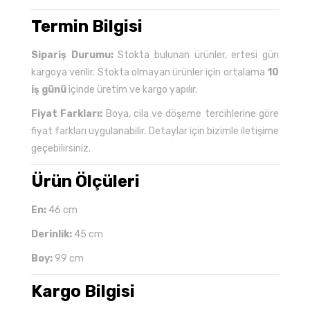
Termin Bilgisi
Sipariş Durumu:
Stokta bulunan ürünler, ertesi gün
kargoya verilir. Stokta olmayan ürünler için ortalama
10
iş günü
içinde üretim ve kargo yapılır.
Fiyat Farkları:
Boya, cila ve döşeme tercihlerine göre
fiyat farkları uygulanabilir. Detaylar için bizimle iletişime
geçebilirsiniz.
Ürün Ölçüleri
En:
46 cm
Derinlik:
45 cm
Boy:
99 cm
Kargo Bilgisi