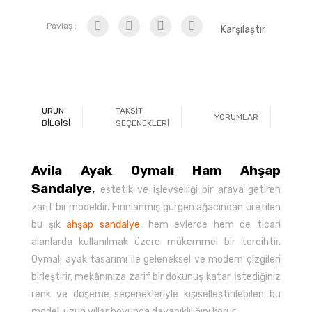
Paylaş :
Karşılaştır
ÜRÜN
TAKSİT
YORUMLAR
Ö
BİLGİSİ
SEÇENEKLERİ
Avila Ayak Oymalı Ham Ahşap
Sandalye
,
estetik ve işlevselliği bir araya getiren
zarif bir modeldir. Fırınlanmış gürgen ağacından üretilen
bu şık
ahşap sandalye
, hem evlerde hem de ticari
alanlarda kullanılmak üzere mükemmel bir tercihtir.
Oymalı ayak tasarımı ile geleneksel ve modern çizgileri
birleştirir, mekânınıza zarif bir dokunuş katar. İstediğiniz
renk ve döşeme seçenekleriyle kişiselleştirilebilen bu
model, uzun yıllar boyunca dayanıklılığını korur.