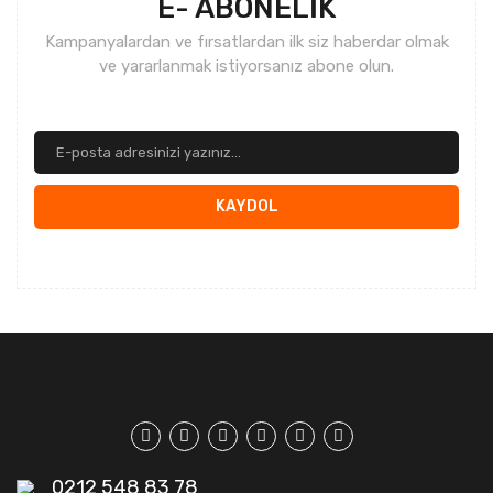
E- ABONELİK
Kampanyalardan ve fırsatlardan ilk siz haberdar olmak
ve yararlanmak istiyorsanız abone olun.
KAYDOL
0212 548 83 78