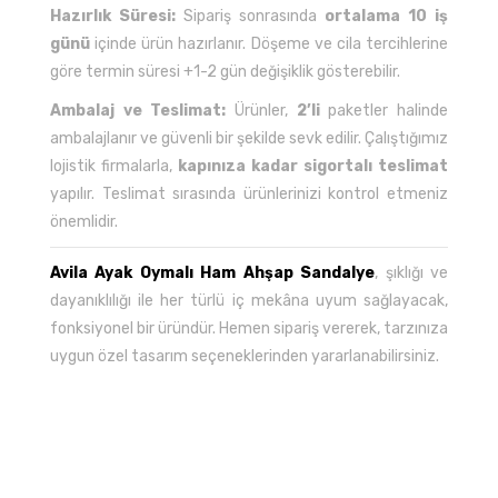
Hazırlık Süresi:
Sipariş sonrasında
ortalama 10 iş
günü
içinde ürün hazırlanır. Döşeme ve cila tercihlerine
göre termin süresi +1-2 gün değişiklik gösterebilir.
Ambalaj ve Teslimat:
Ürünler,
2’li
paketler halinde
ambalajlanır ve güvenli bir şekilde sevk edilir. Çalıştığımız
lojistik firmalarla,
kapınıza kadar sigortalı teslimat
yapılır. Teslimat sırasında ürünlerinizi kontrol etmeniz
önemlidir.
Avila Ayak Oymalı Ham Ahşap Sandalye
, şıklığı ve
dayanıklılığı ile her türlü iç mekâna uyum sağlayacak,
fonksiyonel bir üründür. Hemen sipariş vererek, tarzınıza
uygun özel tasarım seçeneklerinden yararlanabilirsiniz.
Bu ürünün fiyat bilgisi, resim, ürün açıklamalarında ve
diğer konularda yetersiz gördüğünüz noktaları öneri