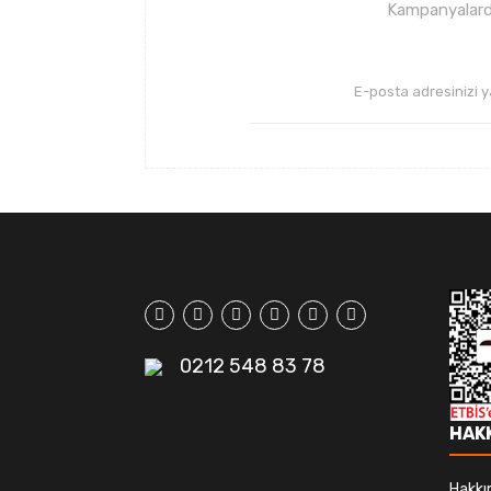
Kampanyalarda
0212 548 83 78
HAK
Hakkı