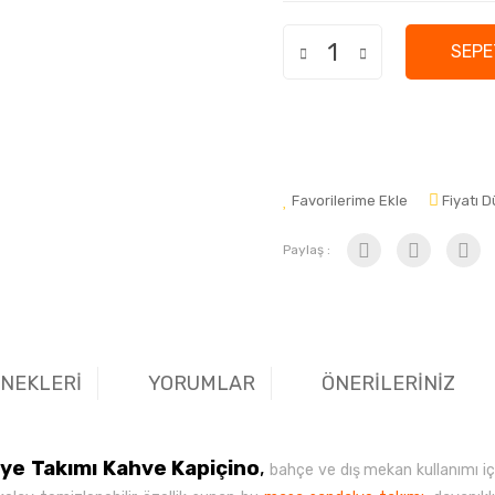
SEPE
Favorilerime Ekle
Fiyatı 
Paylaş :
ENEKLERİ
YORUMLAR
ÖNERİLERİNİZ
lye Takımı Kahve Kapiçino
,
bahçe ve dış mekan kullanımı için 