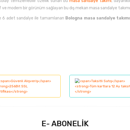
lay temizlenebilir özellik sunan bu
masa sandalye takımı
, dayanık
atif ve modern bir görünüm sağlayan bu dış mekan masa sandalye takımı,
ve 6 adet sandalye ile tamamlanan
Bologna masa sandalye takımı
larında ve diğer konularda yetersiz gördüğünüz noktaları öneri formunu kul
Bu ürüne ilk yorumu siz yapın!
nemiyor.
Yorum Yaz
.
E- ABONELİK