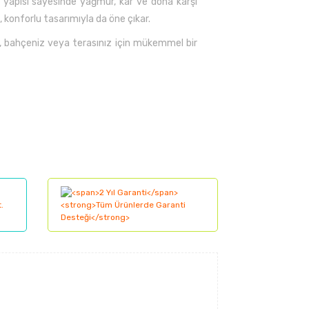
lı yapısı sayesinde yağmur, kar ve dona karşı
 konforlu tasarımıyla da öne çıkar.
, bahçeniz veya terasınız için mükemmel bir
lanarak tarafımıza iletebilirsiniz.