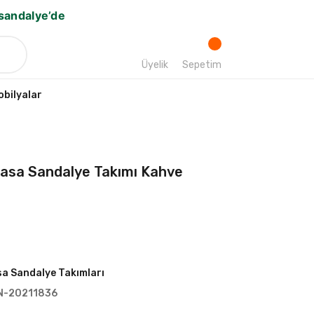
bsandalye’de
Üyelik
Sepetim
bilyalar
Masa Sandalye Takımı Kahve
a Sandalye Takımları
N-20211836