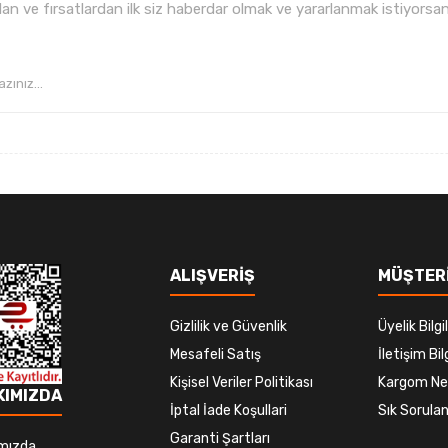
n ve fırsatlardan ilk siz haberdar olmak ve yararlanmak istiyorsan
Gönder
ALIŞVERİŞ
MÜŞTERİ
Gizlilik ve Güvenlik
Üyelik Bilgil
Mesafeli Satış
İletişim Bilg
Kişisel Veriler Politikası
Kargom Ne
KIMIZDA
İptal İade Koşullari
Sık Sorulan
Garanti Şartları
mızda