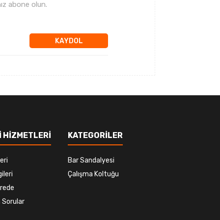
ız abone olun.
KAYDOL
 HİZMETLERİ
KATEGORİLER
eri
Bar Sandalyesi
ileri
Çalışma Koltuğu
rede
 Sorular