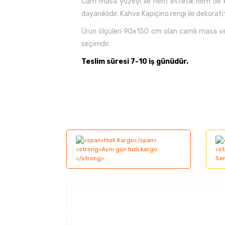
Cam masa yüzeyi ile hem estetik hem de ko
dayanıklıdır. Kahve Kapiçino rengi ile dekor
Ürün ölçüleri 90x150 cm olan camlı masa 
seçimdir.
Teslim süresi 7-10 iş günüdür.
Bu ürünün fiyat bilgisi, resim, ürün açıklama
Görüş ve önerileriniz için teşekkür ederiz.
Ürün resmi kalitesiz, bozuk veya görüntüle
Ürün açıklamasında eksik bilgiler bulunuyor
Ürün bilgilerinde hatalar bulunuyor.
Ürün fiyatı diğer sitelerden daha pahalı.
Bu ürüne benzer farklı alternatifler olmalı.