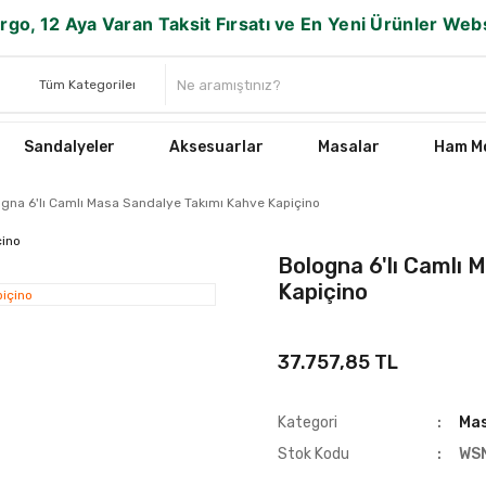
rgo, 12 Aya Varan Taksit Fırsatı ve En Yeni Ürünler We
Sandalyeler
Aksesuarlar
Masalar
Ham Mo
gna 6'lı Camlı Masa Sandalye Takımı Kahve Kapiçino
Bologna 6'lı Camlı 
Kapiçino
37.757,85 TL
Kategori
Mas
Stok Kodu
WS