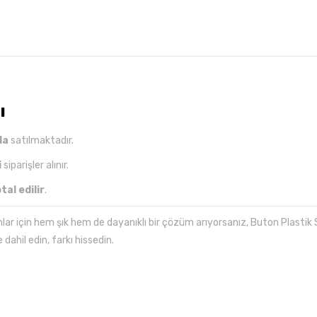
ı
da
satılmaktadır.
i
siparişler alınır.
ptal edilir
.
lar için hem şık hem de dayanıklı bir çözüm arıyorsanız, Buton Plastik Sa
ahil edin, farkı hissedin.