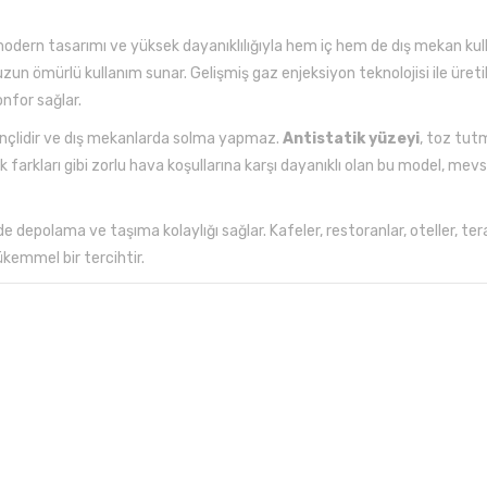
odern tasarımı ve yüksek dayanıklılığıyla hem iç hem de dış mekan kullanı
uzun ömürlü kullanım sunar. Gelişmiş gaz enjeksiyon teknolojisi ile üret
for sağlar.
rençlidir ve dış mekanlarda solma yapmaz.
Antistatik yüzeyi
, toz tutm
ık farkları gibi zorlu hava koşullarına karşı dayanıklı olan bu model, m
nde depolama ve taşıma kolaylığı sağlar. Kafeler, restoranlar, oteller, te
ükemmel bir tercihtir.