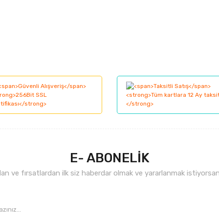
larında ve diğer konularda yetersiz gördüğünüz noktaları öneri formunu kul
Bu ürüne ilk yorumu siz yapın!
nemiyor.
Yorum Yaz
.
E- ABONELİK
n ve fırsatlardan ilk siz haberdar olmak ve yararlanmak istiyorsan