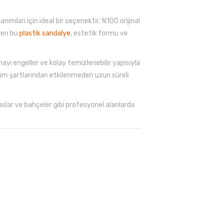
mları için ideal bir seçenektir. %100 orijinal
ilen bu
plastik sandalye
, estetik formu ve
ayı engeller ve kolay temizlenebilir yapısıyla
evsim şartlarından etkilenmeden uzun süreli
raslar ve bahçeler gibi profesyonel alanlarda