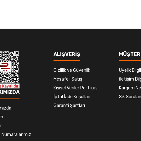
Gönder
ALIŞVERİŞ
MÜŞTERİ
Gizlilik ve Güvenlik
Üyelik Bilgil
Mesafeli Satış
İletişim Bilg
Kişisel Veriler Politikası
Kargom Ne
KIMIZDA
İptal İade Koşullari
Sık Sorulan
Garanti Şartları
mızda
im
r
 Numaralarımız