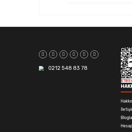
0212 548 83 78
HAK
Hakkı
İletiş
Blogla
Hesap