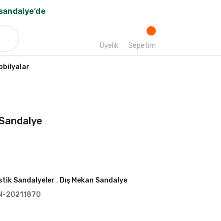
bsandalye’de
Üyelik
Sepetim
bilyalar
 Sandalye
stik Sandalyeler
,
Dış Mekan Sandalye
N-20211870