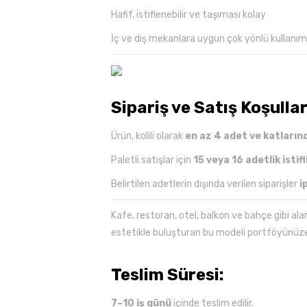
Hafif, istiflenebilir ve taşıması kolay
İç ve dış mekanlara uygun çok yönlü kullanım
Sipariş ve Satış Koşullar
Ürün, kolili olarak
en az 4 adet ve katların
Paletli satışlar için
15 veya 16 adetlik istifl
Belirtilen adetlerin dışında verilen siparişler
i
Kafe, restoran, otel, balkon ve bahçe gibi alan
estetikle buluşturan bu modeli portföyünüze d
Teslim Süresi:
7–10 iş günü
içinde teslim edilir.