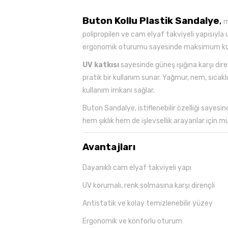
Buton Kollu Plastik Sandalye
,
m
polipropilen ve cam elyaf takviyeli yapısıyla 
ergonomik oturumu sayesinde maksimum kon
UV katkısı
sayesinde güneş ışığına karşı di
pratik bir kullanım sunar. Yağmur, nem, sıcakl
kullanım imkanı sağlar.
Buton Sandalye, istiflenebilir özelliği sayesi
hem şıklık hem de işlevsellik arayanlar için m
Avantajları
Dayanıklı cam elyaf takviyeli yapı
UV korumalı, renk solmasına karşı dirençli
Antistatik ve kolay temizlenebilir yüzey
Ergonomik ve konforlu oturum