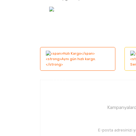
Bu ürünün fiyat bilgisi, resim, ürün açıklama
Görüş ve önerileriniz için teşekkür ederiz.
Ürün resmi kalitesiz, bozuk veya görüntüle
Ürün açıklamasında eksik bilgiler bulunuyor
Ürün bilgilerinde hatalar bulunuyor.
Ürün fiyatı diğer sitelerden daha pahalı.
Bu ürüne benzer farklı alternatifler olmalı.
Kampanyalarda