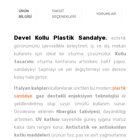
ÜRÜN
TAKSİT
YORUMLAR
Ö
BİLGİSİ
SEÇENEKLERİ
Devel Kollu Plastik Sandalye
,
estetik
görünümünü işlevsellikle birleştiren, iç ve dış mekan
kullanımı için ideal bir oturma çözümüdür.
Kollu
tasarımı
, oturma konforunu artırırken; hafif yapısı,
sandalyeyi taşımayı ve yer değiştirmeyi son derece
kolay hale getirir.
İtalyan kalıpları
kullanılarak üretilen bu modern
plastik
sandalye
,
gaz destekli enjeksiyon teknolojisi
ile
şekillendirilmiş olup uzun ömürlü kullanım sunar.
Gövdesine eklenen
fiberglas takviyesi
, dayanıklılığı
artırırken,
UV katkısı
sayesinde güneş ışığına maruz
kalsa dahi rengini korur.
Antistatik ve antioksidan
katkı maddeleri
, ürünün toz, pas ve asit yağmurlarına