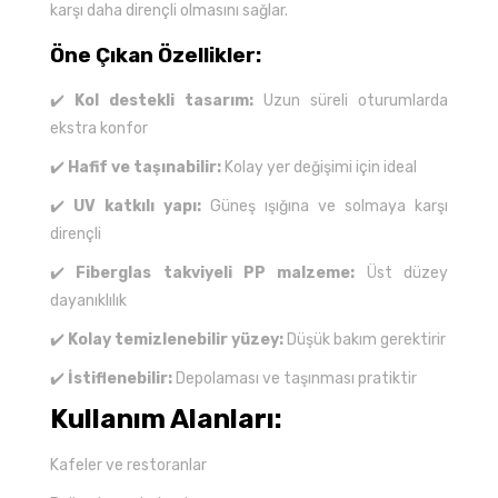
karşı daha dirençli olmasını sağlar.
Öne Çıkan Özellikler:
✔️
Kol destekli tasarım:
Uzun süreli oturumlarda
ekstra konfor
✔️
Hafif ve taşınabilir:
Kolay yer değişimi için ideal
✔️
UV katkılı yapı:
Güneş ışığına ve solmaya karşı
dirençli
✔️
Fiberglas takviyeli PP malzeme:
Üst düzey
dayanıklılık
✔️
Kolay temizlenebilir yüzey:
Düşük bakım gerektirir
✔️
İstiflenebilir:
Depolaması ve taşınması pratiktir
Kullanım Alanları:
Kafeler ve restoranlar