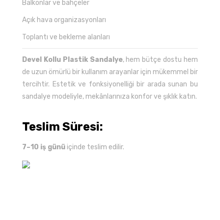
Balkonlar ve bahçeler
Açık hava organizasyonları
Toplantı ve bekleme alanları
Devel Kollu Plastik Sandalye
, hem bütçe dostu hem
de uzun ömürlü bir kullanım arayanlar için mükemmel bir
tercihtir. Estetik ve fonksiyonelliği bir arada sunan bu
sandalye modeliyle, mekânlarınıza konfor ve şıklık katın.
Teslim Süresi:
7–10 iş günü
içinde teslim edilir.
Bu ürünün fiyat bilgisi, resim, ürün açıklamalarında ve
diğer konularda yetersiz gördüğünüz noktaları öneri