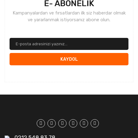
E- ABONELİK
Kampanyalardan ve fırsatlardan ilk siz haberdar olmak
ve yararlanmak istiyorsanız abone olun.
KAYDOL
0212 548 83 78