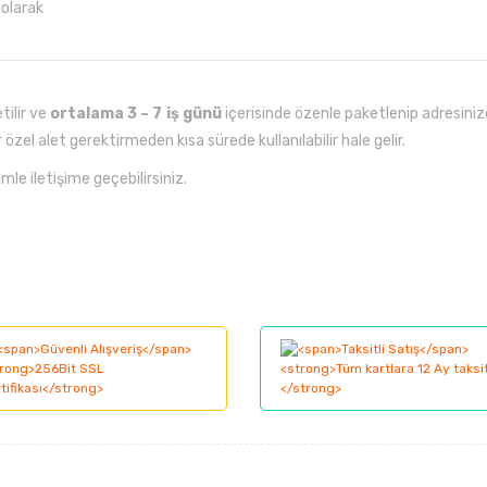
 olarak
tilir ve
ortalama 3 – 7 iş günü
içerisinde özenle paketlenip adresinize
 özel alet gerektirmeden kısa sürede kullanılabilir hale gelir.
mle iletişime geçebilirsiniz.
larında ve diğer konularda yetersiz gördüğünüz noktaları öneri formunu kul
Bu ürüne ilk yorumu siz yapın!
nemiyor.
Yorum Yaz
.