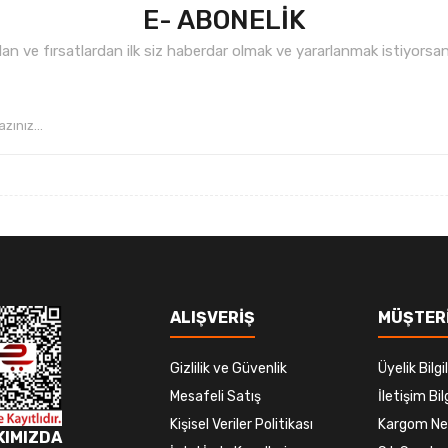
E- ABONELİK
n ve fırsatlardan ilk siz haberdar olmak ve yararlanmak istiyorsan
Gönder
ALIŞVERİŞ
MÜŞTERİ
Gizlilik ve Güvenlik
Üyelik Bilgil
Mesafeli Satış
İletişim Bilg
Kişisel Veriler Politikası
Kargom Ne
KIMIZDA