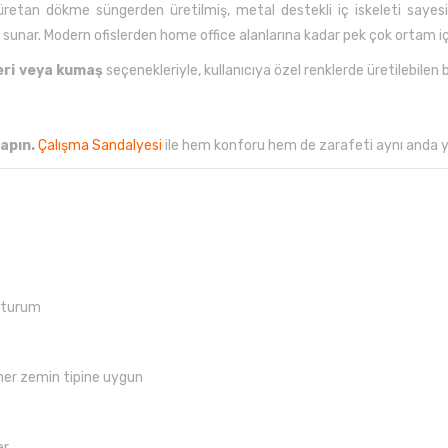
üretan dökme süngerden üretilmiş, metal destekli iç iskeleti say
ar. Modern ofislerden home office alanlarına kadar pek çok ortam için 
eri veya kumaş
seçenekleriyle, kullanıcıya özel renklerde üretilebile
apın.
Çalışma Sandalyesi
ile hem konforu hem de zarafeti aynı anda y
 oturum
er zemin tipine uygun
er