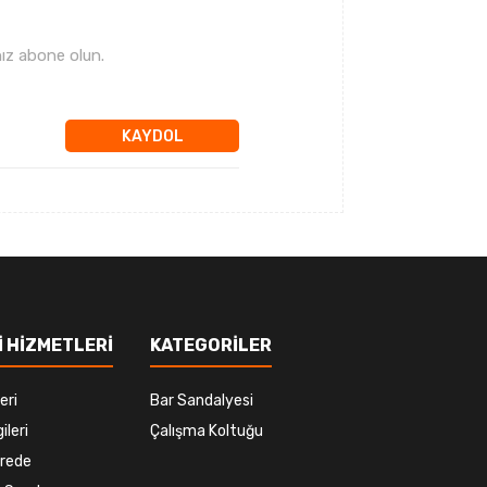
ız abone olun.
KAYDOL
 HİZMETLERİ
KATEGORİLER
eri
Bar Sandalyesi
ileri
Çalışma Koltuğu
rede