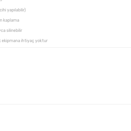
hi yapılabilir)
om kaplama
a silinebilir
k ekipmana ihtiyaç yoktur