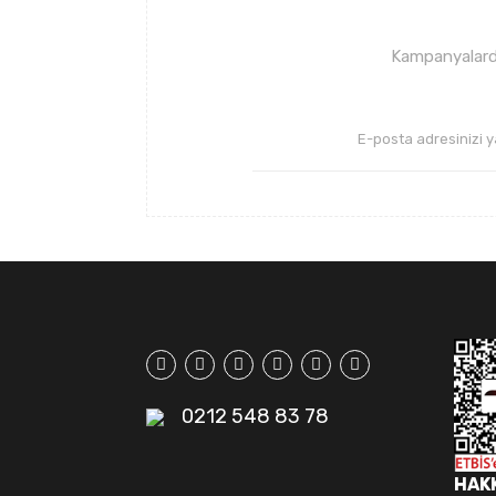
Ürün fiyatı diğer sitelerden daha pahalı.
Bu ürüne benzer farklı alternatifler olmalı.
Kampanyalarda
0212 548 83 78
HAK