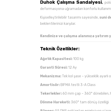
Duhok Çalışma Sandalyesi
,
poli
deformasyona uğramadan konforlu kullanım sun
Kişiselleştirilebilir tasarımı sayesinde,
suni d
beklentilerinizi karşılar.
Kendinize ve çalışma alanınıza yatırım y
Teknik Özellikler:
Ağırlık Kapasitesi:
100 kg
Garanti Süresi:
12 Ay
Mekanizma:
Tek kol şase – yükseklik ayarlı
Amortisör:
BIFMA testli 3-A Class
Tekerlekler:
60 mm çap – 360° dönebilen, h
Dönme Hareketi:
360° tam dönüş özelliği
Sünger:
55 DNS poliüretan enjeksiyon süng