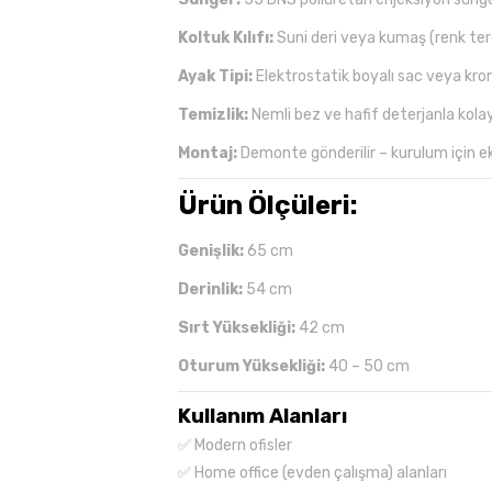
Koltuk Kılıfı:
Suni deri veya kumaş (renk terci
Ayak Tipi:
Elektrostatik boyalı sac veya kr
Temizlik:
Nemli bez ve hafif deterjanla kolayc
Montaj:
Demonte gönderilir – kurulum için e
Ürün Ölçüleri:
Genişlik:
65 cm
Derinlik:
54 cm
Sırt Yüksekliği:
42 cm
Oturum Yüksekliği:
40 – 50 cm
Kullanım Alanları
✅ Modern ofisler
✅ Home office (evden çalışma) alanları