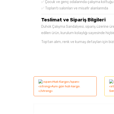
✅ Çocuk ve genç odalarında çalışma koltuğu
✅ Toplantı salonları ve misafir alanlarında
Teslimat ve Sipariş Bilgileri
Duhok Çalışma Sandalyesi, sipariş üzerine üre
edilen ürün, kurulum kolaylığı sayesinde hiçbir
Toptan alım, renk ve kumaş detayları için bizi
Bu ürünün fiyat bilgisi, resim, ürün açıklama
Görüş ve önerileriniz için teşekkür ederiz.
Ürün resmi kalitesiz, bozuk veya görüntüle
Ürün açıklamasında eksik bilgiler bulunuyor
Ürün bilgilerinde hatalar bulunuyor.