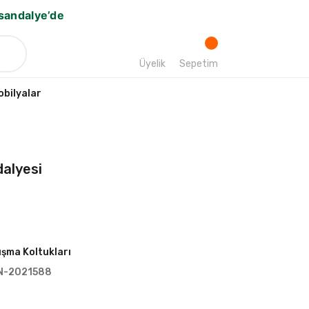
bsandalye’de
Üyelik
Sepetim
bilyalar
alyesi
ışma Koltukları
N-2021588