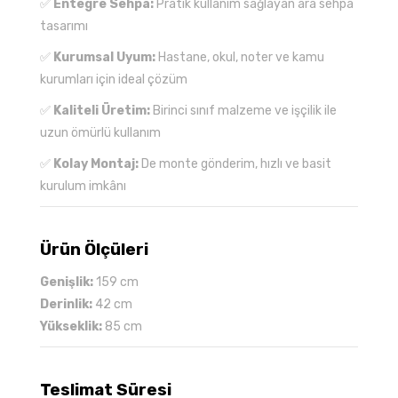
✅
Entegre Sehpa:
Pratik kullanım sağlayan ara sehpa
tasarımı
✅
Kurumsal Uyum:
Hastane, okul, noter ve kamu
kurumları için ideal çözüm
✅
Kaliteli Üretim:
Birinci sınıf malzeme ve işçilik ile
uzun ömürlü kullanım
✅
Kolay Montaj:
De monte gönderim, hızlı ve basit
kurulum imkânı
Ürün Ölçüleri
Genişlik:
159 cm
Derinlik:
42 cm
Yükseklik:
85 cm
Teslimat Süresi