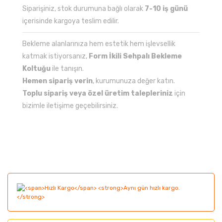
Siparişiniz, stok durumuna bağlı olarak
7-10 iş günü
içerisinde kargoya teslim edilir.
Bekleme alanlarınıza hem estetik hem işlevsellik
katmak istiyorsanız,
Form İkili Sehpalı Bekleme
Koltuğu
ile tanışın.
Hemen sipariş verin
, kurumunuza değer katın.
Toplu sipariş veya özel üretim talepleriniz
için
bizimle iletişime geçebilirsiniz.
Bu ürünün fiyat bilgisi, resim, ürün açıklamalarında ve
diğer konularda yetersiz gördüğünüz noktaları öneri
Bu ürüne ilk yorumu siz yapın!
formunu kullanarak tarafımıza iletebilirsiniz.
Görüş ve önerileriniz için teşekkür ederiz.
Yorum Yaz
Ürün resmi kalitesiz, bozuk veya görüntülenemiyor.