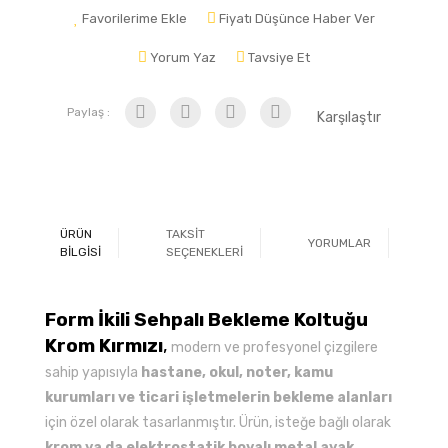
Favorilerime Ekle
Fiyatı Düşünce Haber Ver
Yorum Yaz
Tavsiye Et
Paylaş :
Karşılaştır
ÜRÜN
TAKSİT
YORUMLAR
Ö
BİLGİSİ
SEÇENEKLERİ
Form İkili Sehpalı Bekleme Koltuğu
Krom Kırmızı
,
modern ve profesyonel çizgilere
sahip yapısıyla
hastane, okul, noter, kamu
kurumları ve ticari işletmelerin bekleme alanları
için özel olarak tasarlanmıştır. Ürün, isteğe bağlı olarak
krom ya da elektrostatik boyalı metal ayak
,