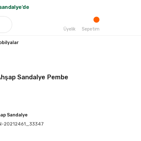
bsandalye’de
Üyelik
Sepetim
bilyalar
Ahşap Sandalye Pembe
ap Sandalye
N-20212461_33347