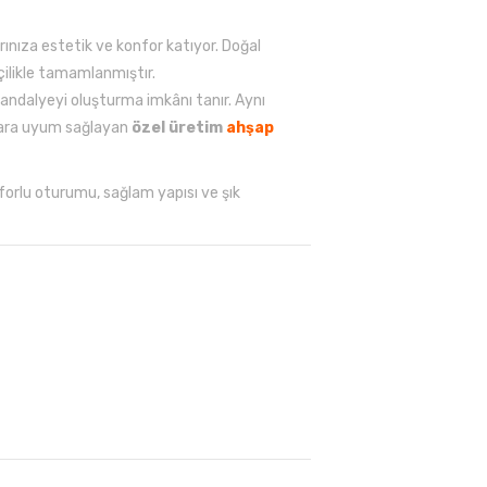
rınıza estetik ve konfor katıyor. Doğal
çilikle tamamlanmıştır.
andalyeyi oluşturma imkânı tanır. Aynı
nlara uyum sağlayan
özel üretim
ahşap
nforlu oturumu, sağlam yapısı ve şık