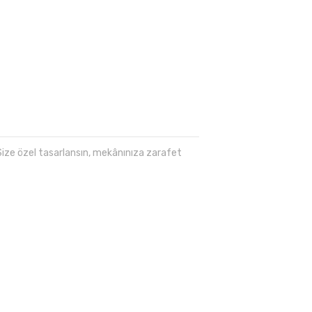
 Size özel tasarlansın, mekânınıza zarafet
lanarak tarafımıza iletebilirsiniz.