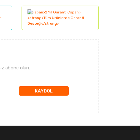
ız abone olun.
KAYDOL