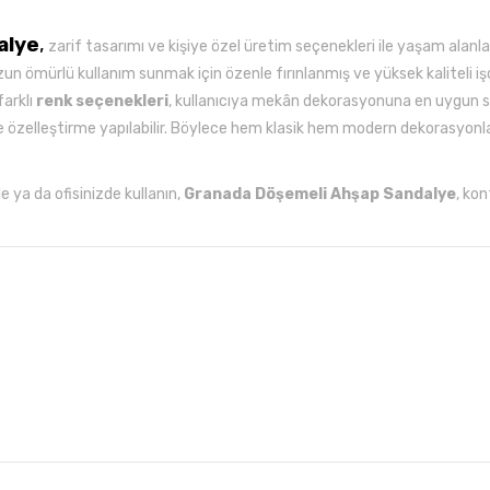
alye
,
zarif tasarımı ve kişiye özel üretim seçenekleri ile yaşam alanla
un ömürlü kullanım sunmak için özenle fırınlanmış ve yüksek kaliteli iş
farklı
renk seçenekleri
, kullanıcıya mekân dekorasyonuna en uygun s
le özelleştirme yapılabilir. Böylece hem klasik hem modern dekorasyo
e ya da ofisinizde kullanın,
Granada Döşemeli Ahşap Sandalye
, ko