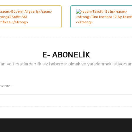
Bu ürüne ilk yorumu siz yapın!
nemiyor.
Yorum Yaz
.
E- ABONELİK
n ve fırsatlardan ilk siz haberdar olmak ve yararlanmak istiyorsan
Gönder