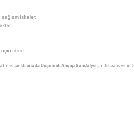
 sağlam iskelet
ekleri
 için ideal
katmak için
Granada Döşemeli Ahşap Sandalye
şimdi sipariş verin.
larında ve diğer konularda yetersiz gördüğünüz noktaları öneri formunu kul