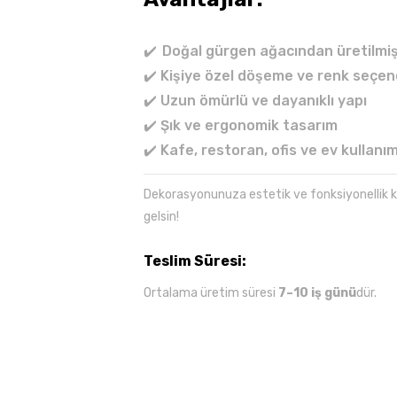
✔️
Doğal gürgen ağacından üretilmiş
✔️ Kişiye özel döşeme ve renk seçen
✔️ Uzun ömürlü ve dayanıklı yapı
✔️ Şık ve ergonomik tasarım
✔️ Kafe, restoran, ofis ve ev kullanımı
Dekorasyonunuza estetik ve fonksiyonellik 
gelsin!
Teslim Süresi:
Ortalama üretim süresi
7–10 iş günü
dür.
Bu ürünün fiyat bilgisi, resim, ürün açıklama