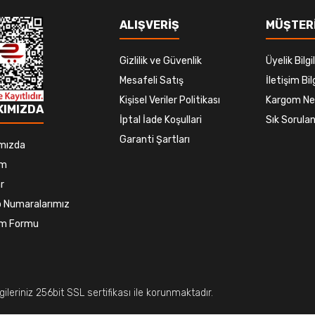
ALIŞVERİŞ
MÜŞTERİ
Gizlilik ve Güvenlik
Üyelik Bilgil
Mesafeli Satış
İletişim Bilg
Kişisel Veriler Politikası
Kargom Ne
KIMIZDA
İptal İade Koşullari
Sık Sorulan
Garanti Şartları
mızda
im
r
 Numaralarımız
şim Formu
ileriniz 256bit SSL sertifikası ile korunmaktadır.