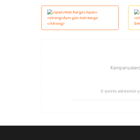
Görüş ve önerileriniz için teşekkür ederiz.
Ürün resmi kalitesiz, bozuk veya görüntüle
Ürün açıklamasında eksik bilgiler bulunuyor
Ürün bilgilerinde hatalar bulunuyor.
Ürün fiyatı diğer sitelerden daha pahalı.
Bu ürüne benzer farklı alternatifler olmalı.
Kampanyalarda