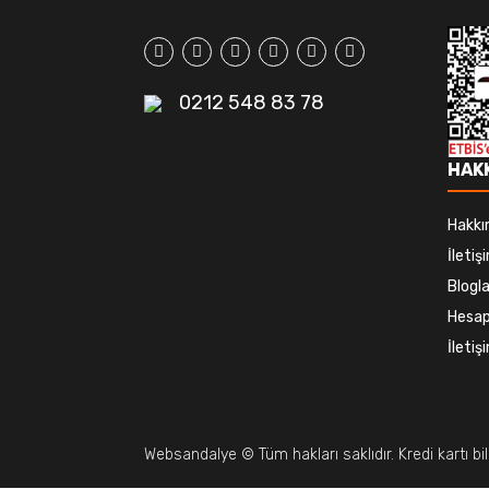
0212 548 83 78
HAK
Hakkı
İletiş
Blogla
Hesap
İleti
Websandalye © Tüm hakları saklıdır. Kredi kartı bilg