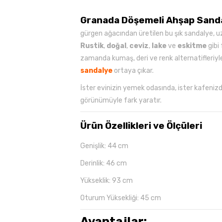
Granada Döşemeli Ahşap Sand
gürgen ağacından üretilen bu şık sandalye, uz
Rustik
,
doğal
,
ceviz
,
lake
ve
eskitme
gibi 
zamanda kumaş, deri ve renk alternatifleriy
sandalye
ortaya çıkar.
İster evinizin yemek odasında, ister kafenizd
görünümüyle fark yaratır.
Ürün Özellikleri ve Ölçüleri
Genişlik: 44 cm
Derinlik: 46 cm
Yükseklik: 93 cm
Oturum Yüksekliği: 45 cm
Avantajlar: