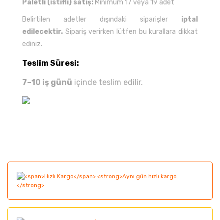
Paletli (istifli) satış:
Minimum 17 veya 19 adet
Belirtilen adetler dışındaki siparişler
iptal
edilecektir.
Sipariş verirken lütfen bu kurallara dikkat
ediniz.
Teslim Süresi:
7–10 iş günü
içinde teslim edilir.
Bu ürünün fiyat bilgisi, resim, ürün açıklamalarında ve
diğer konularda yetersiz gördüğünüz noktaları öneri
Bu ürüne ilk yorumu siz yapın!
formunu kullanarak tarafımıza iletebilirsiniz.
Görüş ve önerileriniz için teşekkür ederiz.
Yorum Yaz
Ürün resmi kalitesiz, bozuk veya görüntülenemiyor.