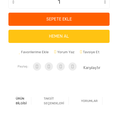
SEPETE EKLE
HEMEN AL
Favorilerime Ekle
Yorum Yaz
Tavsiye Et
Paylaş :
Karşılaştır
ÜRÜN
TAKSİT
YORUMLAR
Ö
BİLGİSİ
SEÇENEKLERİ