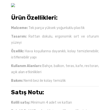
Ürün Özellikleri:
Malzeme:
Tek parça yüksek yoğunluklu plastik
Tasarım:
Rattan dokulu, ergonomik sırt ve oturum
yüzeyi
Özellik:
Hava koşullarına dayanıklı, kolay temizlenebilir,
istiflenebilir yapı
Kullanım Alanları:
Bahçe, balkon, teras, kafe, restoran,
açık alan etkinlikleri
Bakım:
Nemli bez ile kolay temizlik
Satış Notu:
Kolili satış:
Minimum 4 adet ve katları