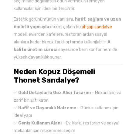
seçiminde doğallıktan ödün vermek istemeyen
kullanıcılar için ideal bir tercihtir.
Estetik görünümünün yanı sıra,
hafif, sağlam ve uzun
ömürlü yapısıyla
dikkat çeken bu
ahşap sandalye
modeli; evlerden kafelere, restoranlardan sosyal
alanlara kadar birçok farklı ortamda kullanılabilir.
A
kalite üretim süreci
sayesinde hem konfor hem de
yüksek dayanıklılık sunar.
Neden Kopuz Döşemeli
Thonet Sandalye?
✅
Gold Detaylarla Göz Alıcı Tasarım
– Mekanlarınıza
zarif bir ışıltı katın
✅
Hafif ve Dayanıklı Malzeme
– Günlük kullanım için
ideal yapı
✅
Geniş Kullanım Alanı
– Ev, kafe, restoran ve sosyal
mekanlar için mükemmel seçim