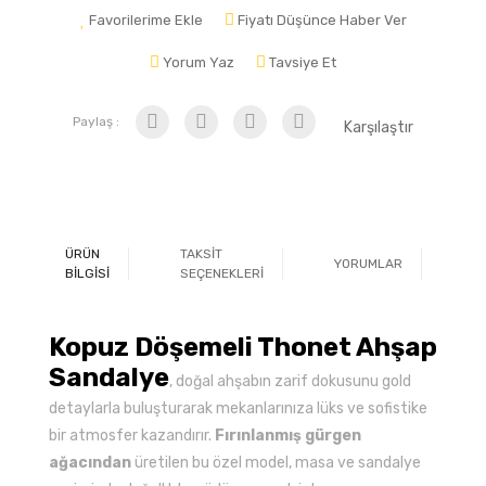
Favorilerime Ekle
Fiyatı Düşünce Haber Ver
Yorum Yaz
Tavsiye Et
Paylaş :
Karşılaştır
ÜRÜN
TAKSİT
YORUMLAR
Ö
BİLGİSİ
SEÇENEKLERİ
Kopuz Döşemeli Thonet Ahşap
Sandalye
, doğal ahşabın zarif dokusunu gold
detaylarla buluşturarak mekanlarınıza lüks ve sofistike
bir atmosfer kazandırır.
Fırınlanmış gürgen
ağacından
üretilen bu özel model, masa ve sandalye