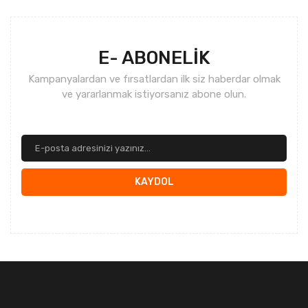
Gönder
E- ABONELİK
Kampanyalardan ve fırsatlardan ilk siz haberdar olmak
ve yararlanmak istiyorsanız abone olun.
KAYDOL