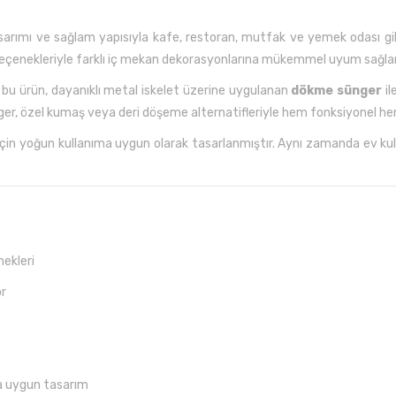
arımı ve sağlam yapısıyla kafe, restoran, mutfak ve yemek odası gibi 
 seçenekleriyle farklı iç mekan dekorasyonlarına mükemmel uyum sağlar
bu ürün, dayanıklı metal iskelet üzerine uygulanan
dökme sünger
il
ger, özel kumaş veya deri döşeme alternatifleriyle hem fonksiyonel hem
er için yoğun kullanıma uygun olarak tasarlanmıştır. Aynı zamanda ev kull
ekleri
or
a uygun tasarım