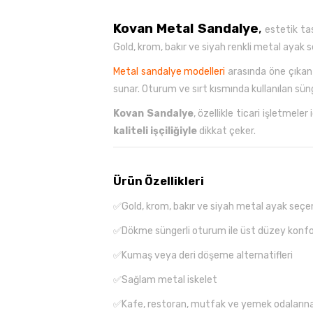
Kovan Metal Sandalye
,
estetik tas
Gold, krom, bakır ve siyah renkli metal ayak
Metal sandalye modelleri
arasında öne çıkan 
sunar. Oturum ve sırt kısmında kullanılan sün
Kovan Sandalye
, özellikle ticari işletmel
kaliteli işçiliğiyle
dikkat çeker.
Ürün Özellikleri
✅Gold, krom, bakır ve siyah metal ayak seçen
✅Dökme süngerli oturum ile üst düzey konf
✅Kumaş veya deri döşeme alternatifleri
✅Sağlam metal iskelet
✅Kafe, restoran, mutfak ve yemek odaların