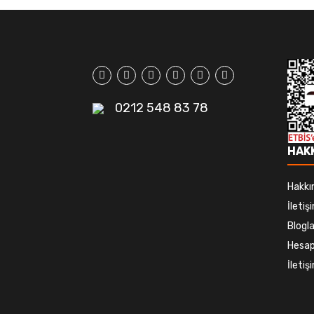
0212 548 83 78
HAK
Hakkı
İletiş
Blogla
Hesap
İleti