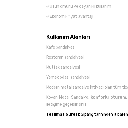
✅Uzun ömürlü ve dayanıklı kullanım
✅Ekonomik fiyat avantajı
Kullanım Alanları
Kafe sandalyesi
Restoran sandalyesi
Mutfak sandalyesi
Yemek odası sandalyesi
Modern metal sandalye ihtiyacı olan tüm ticar
Kovan Metal Sandalye,
konforlu oturum
iletişime geçebilirsiniz.
Teslimat Süresi:
Sipariş tarihinden itibaren