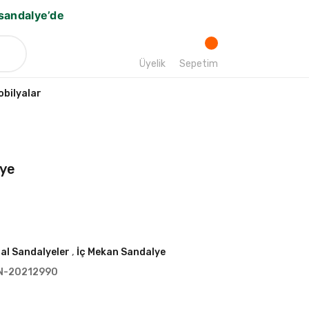
bsandalye’de
Üyelik
Sepetim
bilyalar
lye
al Sandalyeler
,
İç Mekan Sandalye
N-20212990