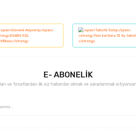
larında ve diğer konularda yetersiz gördüğünüz noktaları öneri formunu kul
Bu ürüne ilk yorumu siz yapın!
nemiyor.
Yorum Yaz
.
E- ABONELİK
n ve fırsatlardan ilk siz haberdar olmak ve yararlanmak istiyorsan
Gönder