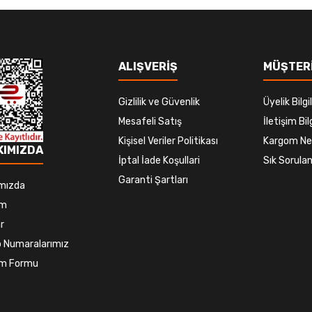
ALIŞVERİŞ
MÜŞTERİ
Gizlilik ve Güvenlik
Üyelik Bilgil
Mesafeli Satış
İletişim Bilg
Kişisel Veriler Politikası
Kargom Ne
KIMIZDA
İptal İade Koşullari
Sık Sorulan
Garanti Şartları
mızda
im
r
 Numaralarımız
şim Formu