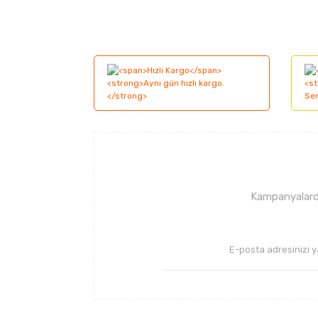
Bu ürünün fiyat bilgisi, resim, ürün açıklama
Görüş ve önerileriniz için teşekkür ederiz.
Ürün resmi kalitesiz, bozuk veya görüntüle
Ürün açıklamasında eksik bilgiler bulunuyor
Ürün bilgilerinde hatalar bulunuyor.
Ürün fiyatı diğer sitelerden daha pahalı.
Bu ürüne benzer farklı alternatifler olmalı.
Kampanyalarda