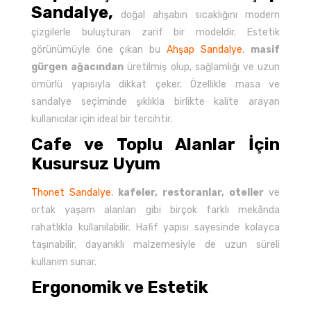
Sandalye,
doğal ahşabın sıcaklığını modern
çizgilerle buluşturan zarif bir modeldir. Estetik
görünümüyle öne çıkan bu
Ahşap Sandalye
,
masif
gürgen ağacından
üretilmiş olup, sağlamlığı ve uzun
ömürlü yapısıyla dikkat çeker. Özellikle masa ve
sandalye seçiminde şıklıkla birlikte kalite arayan
kullanıcılar için ideal bir tercihtir.
Cafe ve Toplu Alanlar İçin
Kusursuz Uyum
Thonet Sandalye
,
kafeler, restoranlar, oteller
ve
ortak yaşam alanları gibi birçok farklı mekânda
rahatlıkla kullanılabilir. Hafif yapısı sayesinde kolayca
taşınabilir, dayanıklı malzemesiyle de uzun süreli
kullanım sunar.
Ergonomik ve Estetik