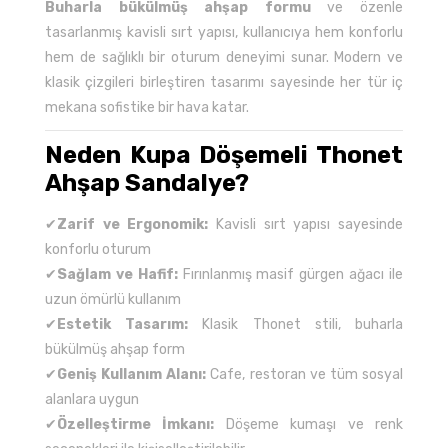
Buharla bükülmüş ahşap formu
ve özenle
tasarlanmış kavisli sırt yapısı, kullanıcıya hem konforlu
hem de sağlıklı bir oturum deneyimi sunar. Modern ve
klasik çizgileri birleştiren tasarımı sayesinde her tür iç
mekana sofistike bir hava katar.
Neden Kupa Döşemeli Thonet
Ahşap Sandalye?
✔
Zarif ve Ergonomik:
Kavisli sırt yapısı sayesinde
konforlu oturum
✔
Sağlam ve Hafif:
Fırınlanmış masif gürgen ağacı ile
uzun ömürlü kullanım
✔
Estetik Tasarım:
Klasik Thonet stili, buharla
bükülmüş ahşap form
✔
Geniş Kullanım Alanı:
Cafe, restoran ve tüm sosyal
alanlara uygun
✔
Özelleştirme İmkanı:
Döşeme kumaşı ve renk