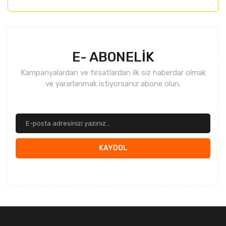
Gönder
E- ABONELİK
Kampanyalardan ve fırsatlardan ilk siz haberdar olmak
ve yararlanmak istiyorsanız abone olun.
KAYDOL