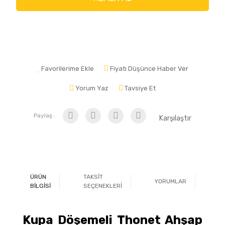
Favorilerime Ekle
Fiyatı Düşünce Haber Ver
Yorum Yaz
Tavsiye Et
Paylaş :
Karşılaştır
ÜRÜN
TAKSİT
YORUMLAR
Ö
BİLGİSİ
SEÇENEKLERİ
Kupa Döşemeli Thonet Ahşap