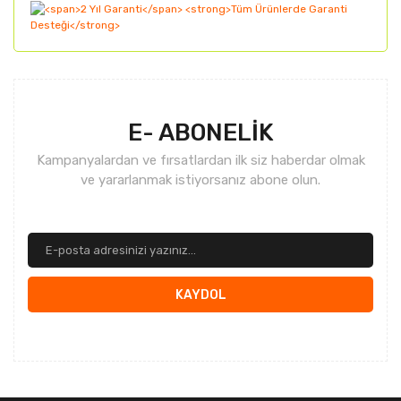
Gönder
E- ABONELİK
Kampanyalardan ve fırsatlardan ilk siz haberdar olmak
ve yararlanmak istiyorsanız abone olun.
KAYDOL