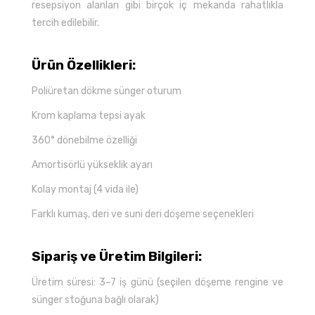
resepsiyon alanları gibi birçok iç mekanda rahatlıkla
tercih edilebilir.
Ürün Özellikleri:
Poliüretan dökme sünger oturum
Krom kaplama tepsi ayak
360° dönebilme özelliği
Amortisörlü yükseklik ayarı
Kolay montaj (4 vida ile)
Farklı kumaş, deri ve suni deri döşeme seçenekleri
Sipariş ve Üretim Bilgileri:
Üretim süresi: 3–7 iş günü (seçilen döşeme rengine ve
sünger stoğuna bağlı olarak)