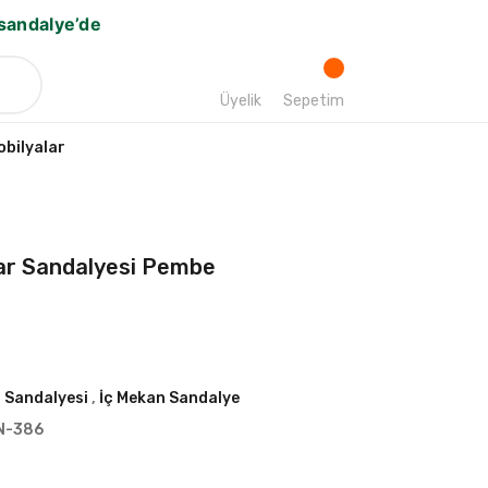
bsandalye’de
Üyelik
Sepetim
bilyalar
Bar Sandalyesi Pembe
 Sandalyesi
,
İç Mekan Sandalye
N-386