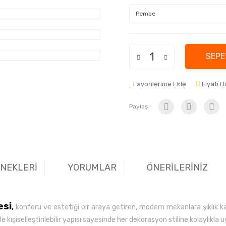
SEPE
Favorilerime Ekle
Fiyatı 
Paylaş :
ENEKLERİ
YORUMLAR
ÖNERİLERİNİZ
esi
,
konforu ve estetiği bir araya getiren, modern mekanlara şıklık k
 kişiselleştirilebilir yapısı sayesinde her dekorasyon stiline kolaylıkla 