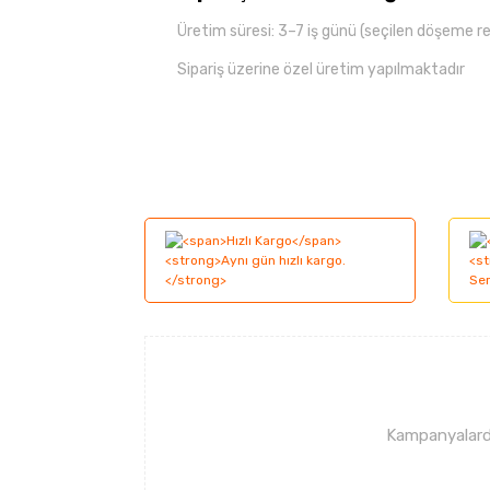
Üretim süresi: 3–7 iş günü (seçilen döşeme r
Sipariş üzerine özel üretim yapılmaktadır
Bu ürünün fiyat bilgisi, resim, ürün açıklama
Görüş ve önerileriniz için teşekkür ederiz.
Ürün resmi kalitesiz, bozuk veya görüntüle
Ürün açıklamasında eksik bilgiler bulunuyor
Ürün bilgilerinde hatalar bulunuyor.
Ürün fiyatı diğer sitelerden daha pahalı.
Bu ürüne benzer farklı alternatifler olmalı.
Kampanyalarda