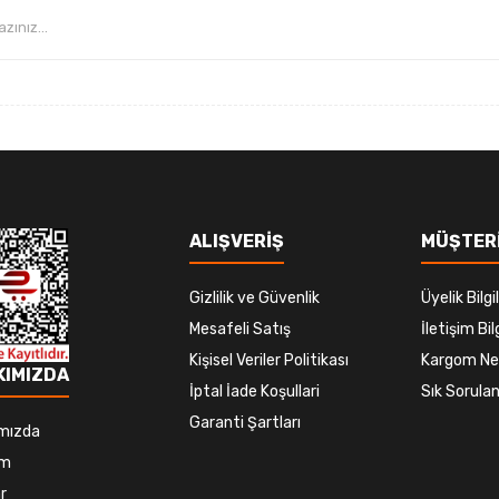
Gönder
ALIŞVERİŞ
MÜŞTERİ
Gizlilik ve Güvenlik
Üyelik Bilgil
Mesafeli Satış
İletişim Bilg
Kişisel Veriler Politikası
Kargom Ne
KIMIZDA
İptal İade Koşullari
Sık Sorulan
Garanti Şartları
mızda
im
r