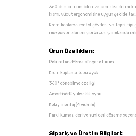
360 derece dönebilen ve amortisörlü mekan
kısmı, vücut ergonomisine uygun şekilde tasa
Krom kaplama metal gövdesi ve tepsi tipi g
resepsiyon alanları gibi birçok iç mekanda rahat
Ürün Özellikleri:
Poliüretan dökme sünger oturum
Krom kaplama tepsi ayak
360° dönebilme özelliği
Amortisörlü yükseklik ayarı
Kolay montaj (4 vida ile)
Farklı kumaş, deri ve suni deri döşeme seçene
Sipariş ve Üretim Bilgileri: