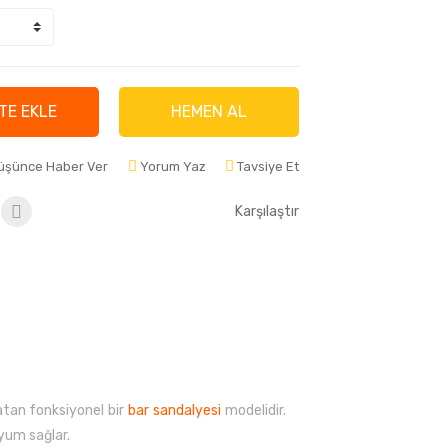
TE EKLE
HEMEN AL
Düşünce Haber Ver
Yorum Yaz
Tavsiye Et
Karşılaştır
atan fonksiyonel bir
bar sandalyesi
modelidir.
uyum sağlar.