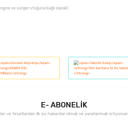
engine ve sünger stoğuna bağlı olarak)
larında ve diğer konularda yetersiz gördüğünüz noktaları öneri formunu kul
Bu ürüne ilk yorumu siz yapın!
nemiyor.
Yorum Yaz
.
E- ABONELİK
n ve fırsatlardan ilk siz haberdar olmak ve yararlanmak istiyorsan