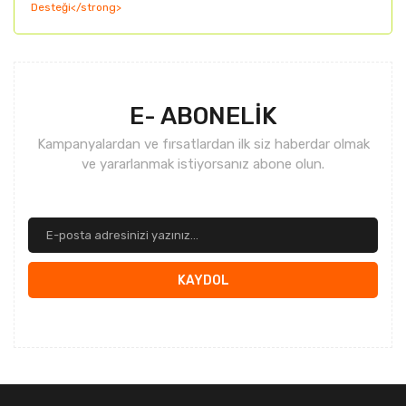
Gönder
E- ABONELİK
Kampanyalardan ve fırsatlardan ilk siz haberdar olmak
ve yararlanmak istiyorsanız abone olun.
KAYDOL