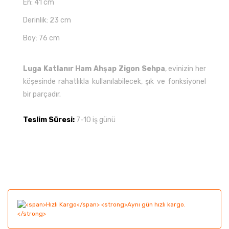
En: 41 cm
Derinlik: 23 cm
Boy: 76 cm
Luga Katlanır Ham Ahşap Zigon Sehpa
, evinizin her
köşesinde rahatlıkla kullanılabilecek, şık ve fonksiyonel
bir parçadır.
Teslim Süresi:
7-10 iş günü
Bu ürünün fiyat bilgisi, resim, ürün açıklamalarında ve
diğer konularda yetersiz gördüğünüz noktaları öneri
Bu ürüne ilk yorumu siz yapın!
formunu kullanarak tarafımıza iletebilirsiniz.
Görüş ve önerileriniz için teşekkür ederiz.
Yorum Yaz