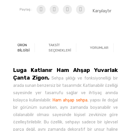
Paylaş :
Karşılaştır
ÜRÜN
TAKSİT
YORUMLAR
Ö
BİLGİSİ
SEÇENEKLERİ
Luga Katlanır Ham Ahşap Yuvarlak
Çanta Zigon,
Sehpa şıklığı ve fonksiyonelliği bir
arada sunan benzersiz bir tasarımdır. Katlanabilir özelliği
sayesinde yer tasarrufu sağlar ve ihtiyaç anında
kolayca kullanılabilir.
Ham ahşap sehpa
, yapısı ile doğal
bir görünüm sunarken, aynı zamanda boyanabilir ve
cilalanabilir olması sayesinde kişisel zevkinize göre
özelleştirilebilir. Bu özellik, sehpayı sadece bir işlevsel
parça değil, aynı zamanda dekoratif bir unsur haline