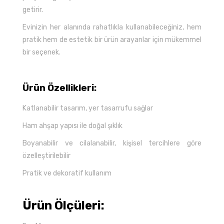
getirir.
Evinizin her alanında rahatlıkla kullanabileceğiniz, hem
pratik hem de estetik bir ürün arayanlar için mükemmel
bir seçenek.
Ürün Özellikleri:
Katlanabilir tasarım, yer tasarrufu sağlar
Ham ahşap yapısı ile doğal şıklık
Boyanabilir ve cilalanabilir, kişisel tercihlere göre
özelleştirilebilir
Pratik ve dekoratif kullanım
Ürün Ölçüleri: