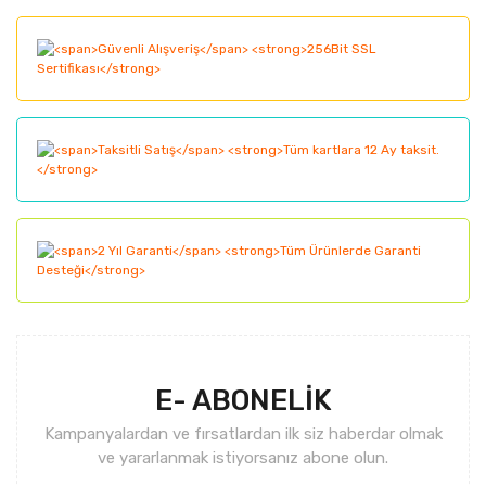
Ürün resmi kalitesiz, bozuk veya görüntülenemiyor.
Ürün açıklamasında eksik bilgiler bulunuyor.
Ürün bilgilerinde hatalar bulunuyor.
Ürün fiyatı diğer sitelerden daha pahalı.
Bu ürüne benzer farklı alternatifler olmalı.
Gönder
E- ABONELİK
Kampanyalardan ve fırsatlardan ilk siz haberdar olmak
ve yararlanmak istiyorsanız abone olun.