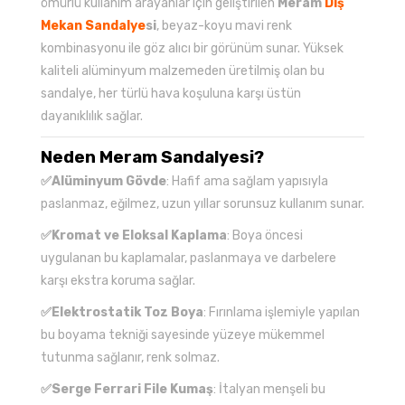
ömürlü kullanım arayanlar için geliştirilen
Meram
Dış
Mekan Sandalye
si
, beyaz-koyu mavi renk
kombinasyonu ile göz alıcı bir görünüm sunar. Yüksek
kaliteli alüminyum malzemeden üretilmiş olan bu
sandalye, her türlü hava koşuluna karşı üstün
dayanıklılık sağlar.
Neden Meram Sandalyesi?
✅Alüminyum Gövde
: Hafif ama sağlam yapısıyla
paslanmaz, eğilmez, uzun yıllar sorunsuz kullanım sunar.
✅Kromat ve Eloksal Kaplama
: Boya öncesi
uygulanan bu kaplamalar, paslanmaya ve darbelere
karşı ekstra koruma sağlar.
✅Elektrostatik Toz Boya
: Fırınlama işlemiyle yapılan
bu boyama tekniği sayesinde yüzeye mükemmel
tutunma sağlanır, renk solmaz.
✅Serge Ferrari File Kumaş
: İtalyan menşeli bu