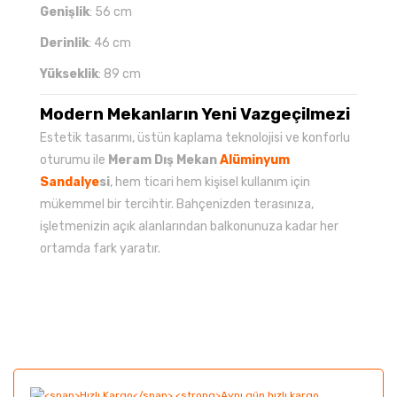
Genişlik
: 56 cm
Derinlik
: 46 cm
Yükseklik
: 89 cm
Modern Mekanların Yeni Vazgeçilmezi
Estetik tasarımı, üstün kaplama teknolojisi ve konforlu
oturumu ile
Meram Dış Mekan
Alüminyum
Sandalye
si
, hem ticari hem kişisel kullanım için
mükemmel bir tercihtir. Bahçenizden terasınıza,
işletmenizin açık alanlarından balkonunuza kadar her
ortamda fark yaratır.
Bu ürünün fiyat bilgisi, resim, ürün açıklamalarında ve
diğer konularda yetersiz gördüğünüz noktaları öneri
Bu ürüne ilk yorumu siz yapın!
formunu kullanarak tarafımıza iletebilirsiniz.