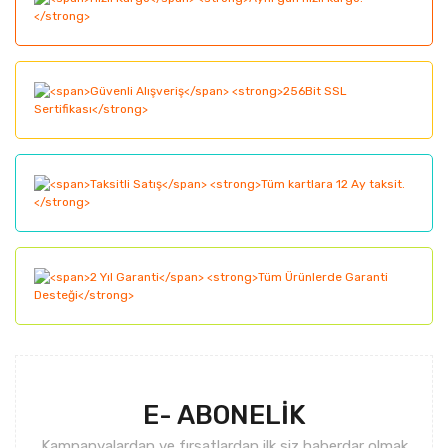
Görüş ve önerileriniz için teşekkür ederiz.
Yorum Yaz
Ürün resmi kalitesiz, bozuk veya görüntülenemiyor.
Ürün açıklamasında eksik bilgiler bulunuyor.
Ürün bilgilerinde hatalar bulunuyor.
Ürün fiyatı diğer sitelerden daha pahalı.
Bu ürüne benzer farklı alternatifler olmalı.
Gönder
E- ABONELİK
Kampanyalardan ve fırsatlardan ilk siz haberdar olmak