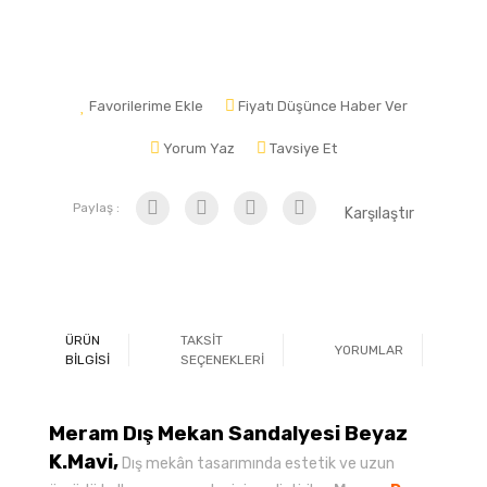
Favorilerime Ekle
Fiyatı Düşünce Haber Ver
Yorum Yaz
Tavsiye Et
Paylaş :
Karşılaştır
ÜRÜN
TAKSİT
YORUMLAR
Ö
BİLGİSİ
SEÇENEKLERİ
Meram Dış Mekan Sandalyesi Beyaz
K.Mavi,
Dış mekân tasarımında estetik ve uzun