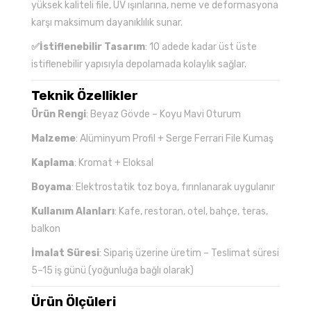
yüksek kaliteli file, UV ışınlarına, neme ve deformasyona
karşı maksimum dayanıklılık sunar.
✅İstiflenebilir Tasarım
: 10 adede kadar üst üste
istiflenebilir yapısıyla depolamada kolaylık sağlar.
Teknik Özellikler
Ürün Rengi
: Beyaz Gövde – Koyu Mavi Oturum
Malzeme
: Alüminyum Profil + Serge Ferrari File Kumaş
Kaplama
: Kromat + Eloksal
Boyama
: Elektrostatik toz boya, fırınlanarak uygulanır
Kullanım Alanları
: Kafe, restoran, otel, bahçe, teras,
balkon
İmalat Süresi
: Sipariş üzerine üretim – Teslimat süresi
5–15 iş günü (yoğunluğa bağlı olarak)
Ürün Ölçüleri