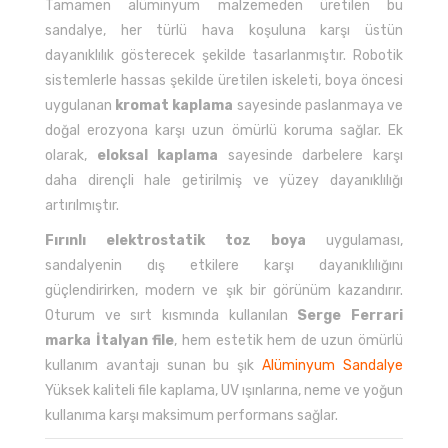
Tamamen alüminyum malzemeden üretilen bu
sandalye, her türlü hava koşuluna karşı üstün
dayanıklılık gösterecek şekilde tasarlanmıştır. Robotik
sistemlerle hassas şekilde üretilen iskeleti, boya öncesi
uygulanan
kromat kaplama
sayesinde paslanmaya ve
doğal erozyona karşı uzun ömürlü koruma sağlar. Ek
olarak,
eloksal kaplama
sayesinde darbelere karşı
daha dirençli hale getirilmiş ve yüzey dayanıklılığı
artırılmıştır.
Fırınlı elektrostatik toz boya
uygulaması,
sandalyenin dış etkilere karşı dayanıklılığını
güçlendirirken, modern ve şık bir görünüm kazandırır.
Oturum ve sırt kısmında kullanılan
Serge Ferrari
marka İtalyan file
, hem estetik hem de uzun ömürlü
kullanım avantajı sunan bu şık
Alüminyum Sandalye
Yüksek kaliteli file kaplama, UV ışınlarına, neme ve yoğun
kullanıma karşı maksimum performans sağlar.