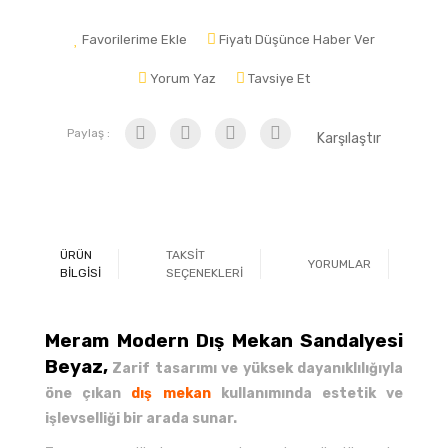
Favorilerime Ekle
Fiyatı Düşünce Haber Ver
Yorum Yaz
Tavsiye Et
Paylaş :
Karşılaştır
ÜRÜN
TAKSİT
YORUMLAR
Ö
BİLGİSİ
SEÇENEKLERİ
Meram Modern Dış Mekan Sandalyesi
Beyaz,
Zarif tasarımı ve yüksek dayanıklılığıyla
öne çıkan
dış mekan
kullanımında estetik ve
işlevselliği bir arada sunar.