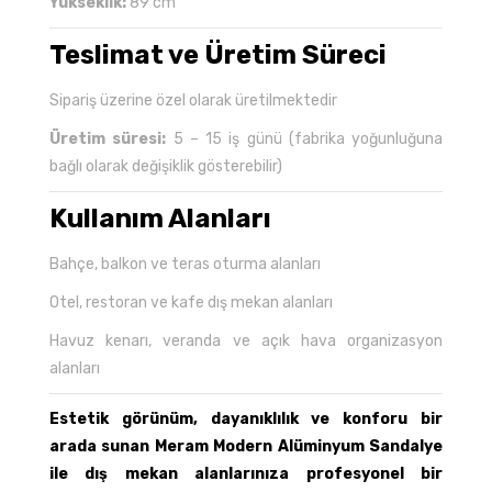
Yükseklik:
89 cm
Teslimat ve Üretim Süreci
Sipariş üzerine özel olarak üretilmektedir
Üretim süresi:
5 – 15 iş günü (fabrika yoğunluğuna
bağlı olarak değişiklik gösterebilir)
Kullanım Alanları
Bahçe, balkon ve teras oturma alanları
Otel, restoran ve kafe dış mekan alanları
Havuz kenarı, veranda ve açık hava organizasyon
alanları
Estetik görünüm, dayanıklılık ve konforu bir
arada sunan Meram Modern Alüminyum Sandalye
ile dış mekan alanlarınıza profesyonel bir