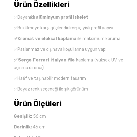
Ürün Özellikleri
✅Dayanıklı
alüminyum profil iskelet
✅Bükülmeye karşı güçlendirilmiş iç yivli profil yapısı
✅Kromat ve eloksal kaplama
ile maksimum koruma
✅Paslanmaz ve dış hava koşullarına uygun yapı
✅Serge Ferrari İtalyan file
kaplama (yüksek UV ve
aşınma direnci)
✅Hafif ve taşınabilir modern tasarım
✅Beyaz renk seçeneği ile şık görünüm
Ürün Ölçüleri
Genişlik:
56 cm
Derinlik:
46 cm