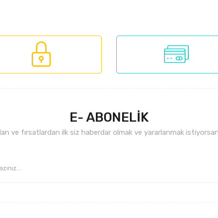
larında ve diğer konularda yetersiz gördüğünüz noktaları öneri formunu kul
Bu ürüne ilk yorumu siz yapın!
nemiyor.
Yorum Yaz
.
E- ABONELİK
n ve fırsatlardan ilk siz haberdar olmak ve yararlanmak istiyorsan
Gönder