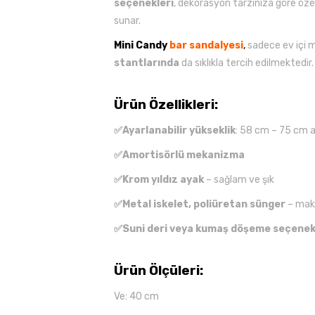
seçenekleri
, dekorasyon tarzınıza göre özel
sunar.
Mini Candy
bar sandalyesi
,
sadece ev içi m
stantlarında
da sıklıkla tercih edilmektedir.
Ürün Özellikleri:
✅Ayarlanabilir yükseklik
: 58 cm – 75 cm a
✅Amortisörlü mekanizma
✅Krom yıldız ayak
– sağlam ve şık
✅Metal iskelet, poliüretan sünger
– mak
✅Suni deri veya kumaş döşeme seçenek
Ürün Ölçüleri:
Ve: 40 cm