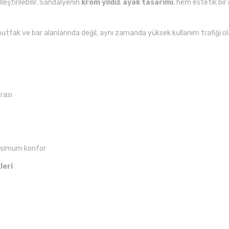
leştirilebilir. Sandalyenin
krom yıldız ayak tasarımı
, hem estetik bir
utfak ve bar alanlarında değil, aynı zamanda yüksek kullanım trafiği o
rası
simum konfor
leri