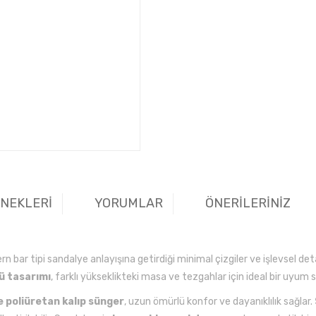
ENEKLERİ
YORUMLAR
ÖNERİLERİNİZ
n bar tipi sandalye anlayışına getirdiği minimal çizgiler ve işlevsel d
ü tasarımı
, farklı yükseklikteki masa ve tezgahlar için ideal bir uyum 
e poliüretan kalıp sünger
, uzun ömürlü konfor ve dayanıklılık sağlar.