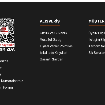
ALIŞVERİŞ
MÜŞTERİ
Gizlilik ve Güvenlik
Üyelik Bilgil
Mesafeli Satış
İletişim Bilg
Kişisel Veriler Politikası
Kargom Ne
KIMIZDA
İptal İade Koşullari
Sık Sorulan
Garanti Şartları
mızda
im
r
 Numaralarımız
şim Formu