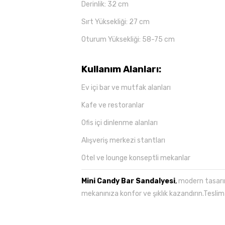
Derinlik: 32 cm
Sırt Yüksekliği: 27 cm
Oturum Yüksekliği: 58-75 cm
Kullanım Alanları:
Ev içi bar ve mutfak alanları
Kafe ve restoranlar
Ofis içi dinlenme alanları
Alışveriş merkezi stantları
Otel ve lounge konseptli mekanlar
Mini Candy Bar Sandalyesi
,
modern tasarım
mekanınıza konfor ve şıklık kazandırın.Teslim s