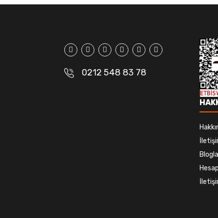
0212 548 83 78
HAK
Hakkı
İletiş
Blogla
Hesap
İleti