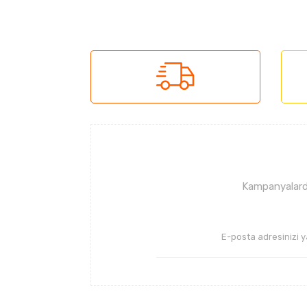
Bu ürünün fiyat bilgisi, resim, ürün açıklama
Görüş ve önerileriniz için teşekkür ederiz.
Ürün resmi kalitesiz, bozuk veya görüntüle
Ürün açıklamasında eksik bilgiler bulunuyor
Ürün bilgilerinde hatalar bulunuyor.
Ürün fiyatı diğer sitelerden daha pahalı.
Bu ürüne benzer farklı alternatifler olmalı.
Kampanyalarda