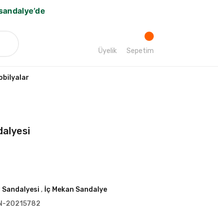
bsandalye’de
Üyelik
Sepetim
bilyalar
dalyesi
 Sandalyesi
,
İç Mekan Sandalye
N-20215782