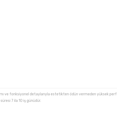
ı ve fonksiyonel detaylarıyla estetikten ödün vermeden yüksek perfor
üresi 7 ila 10 iş günüdür.