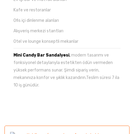
Kafe ve restoranlar
Ofis içi dinlenme alanları
Alışveriş merkezi stantları
Otel ve lounge konseptli mekanlar
Mini Candy Bar Sandalyesi
,
modern tasarımı ve
fonksiyonel detaylarıyla estetikten ödün vermeden
yüksek performans sunar. Şimdi sipariş verin,
mekanınıza konfor ve şıklık kazandırın.Teslim süresi 7 ila
10 iş günüdür.
Bu ürünün fiyat bilgisi, resim, ürün açıklamalarında ve
diğer konularda yetersiz gördüğünüz noktaları öneri
Bu ürüne ilk yorumu siz yapın!
formunu kullanarak tarafımıza iletebilirsiniz.