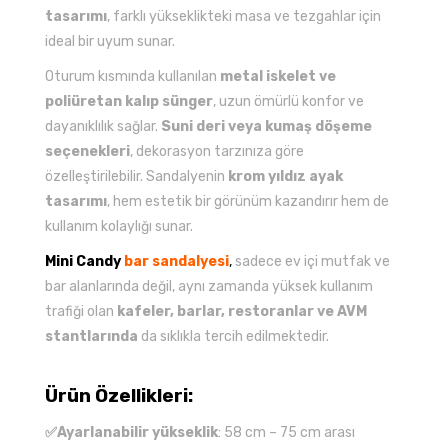
tasarımı
, farklı yükseklikteki masa ve tezgahlar için
ideal bir uyum sunar.
Oturum kısmında kullanılan
metal iskelet ve
poliüretan kalıp sünger
, uzun ömürlü konfor ve
dayanıklılık sağlar.
Suni deri veya kumaş döşeme
seçenekleri
, dekorasyon tarzınıza göre
özelleştirilebilir. Sandalyenin
krom yıldız ayak
tasarımı
, hem estetik bir görünüm kazandırır hem de
kullanım kolaylığı sunar.
Mini Candy
bar sandalyesi
,
sadece ev içi mutfak ve
bar alanlarında değil, aynı zamanda yüksek kullanım
trafiği olan
kafeler, barlar, restoranlar ve AVM
stantlarında
da sıklıkla tercih edilmektedir.
Ürün Özellikleri:
✅Ayarlanabilir yükseklik
: 58 cm – 75 cm arası