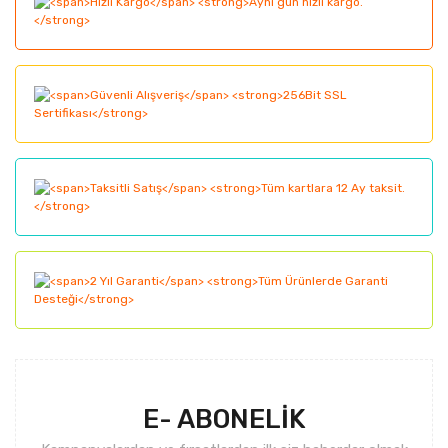
Görüş ve önerileriniz için teşekkür ederiz.
Yorum Yaz
Ürün resmi kalitesiz, bozuk veya görüntülenemiyor.
Ürün açıklamasında eksik bilgiler bulunuyor.
Ürün bilgilerinde hatalar bulunuyor.
Ürün fiyatı diğer sitelerden daha pahalı.
Bu ürüne benzer farklı alternatifler olmalı.
Gönder
E- ABONELİK