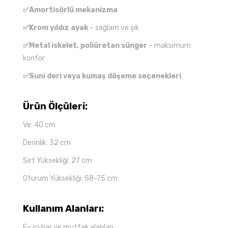
✅Amortisörlü mekanizma
✅Krom yıldız ayak
– sağlam ve şık
✅Metal iskelet, poliüretan sünger
– maksimum
konfor
✅Suni deri veya kumaş döşeme seçenekleri
Ürün Ölçüleri:
Ve: 40 cm
Derinlik: 32 cm
Sırt Yüksekliği: 27 cm
Oturum Yüksekliği: 58-75 cm
Kullanım Alanları:
Ev içi bar ve mutfak alanları