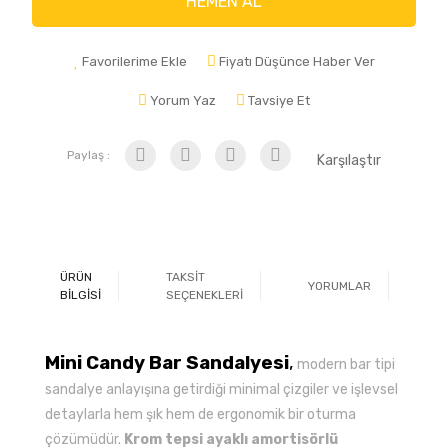
HEMEN AL
Favorilerime Ekle
Fiyatı Düşünce Haber Ver
Yorum Yaz
Tavsiye Et
Paylaş :
Karşılaştır
ÜRÜN
TAKSİT
YORUMLAR
Ö
BİLGİSİ
SEÇENEKLERİ
Mini Candy Bar Sandalyesi
,
modern bar tipi
sandalye anlayışına getirdiği minimal çizgiler ve işlevsel
detaylarla hem şık hem de ergonomik bir oturma
çözümüdür.
Krom tepsi ayaklı amortisörlü