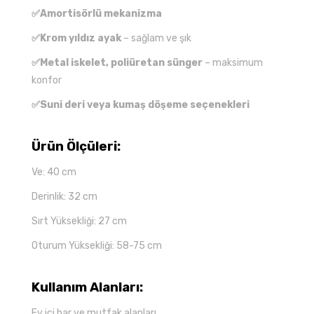
✅Amortisörlü mekanizma
✅Krom yıldız ayak
– sağlam ve şık
✅Metal iskelet, poliüretan sünger
– maksimum
konfor
✅Suni deri veya kumaş döşeme seçenekleri
Ürün Ölçüleri:
Ve: 40 cm
Derinlik: 32 cm
Sırt Yüksekliği: 27 cm
Oturum Yüksekliği: 58-75 cm
Kullanım Alanları:
Ev içi bar ve mutfak alanları