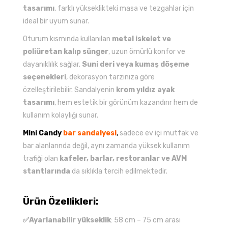
tasarımı
, farklı yükseklikteki masa ve tezgahlar için
ideal bir uyum sunar.
Oturum kısmında kullanılan
metal iskelet ve
poliüretan kalıp sünger
, uzun ömürlü konfor ve
dayanıklılık sağlar.
Suni deri veya kumaş döşeme
seçenekleri
, dekorasyon tarzınıza göre
özelleştirilebilir. Sandalyenin
krom yıldız ayak
tasarımı
, hem estetik bir görünüm kazandırır hem de
kullanım kolaylığı sunar.
Mini Candy
bar sandalyesi
,
sadece ev içi mutfak ve
bar alanlarında değil, aynı zamanda yüksek kullanım
trafiği olan
kafeler, barlar, restoranlar ve AVM
stantlarında
da sıklıkla tercih edilmektedir.
Ürün Özellikleri:
✅Ayarlanabilir yükseklik
: 58 cm – 75 cm arası