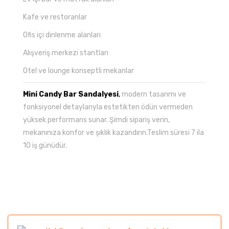
Kafe ve restoranlar
Ofis içi dinlenme alanları
Alışveriş merkezi stantları
Otel ve lounge konseptli mekanlar
Mini Candy Bar Sandalyesi
,
modern tasarımı ve
fonksiyonel detaylarıyla estetikten ödün vermeden
yüksek performans sunar. Şimdi sipariş verin,
mekanınıza konfor ve şıklık kazandırın.Teslim süresi 7 ila
10 iş günüdür.
Bu ürünün fiyat bilgisi, resim, ürün açıklamalarında ve
diğer konularda yetersiz gördüğünüz noktaları öneri
Bu ürüne ilk yorumu siz yapın!
formunu kullanarak tarafımıza iletebilirsiniz.