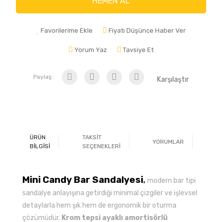
HEMEN AL
Favorilerime Ekle
Fiyatı Düşünce Haber Ver
Yorum Yaz
Tavsiye Et
Paylaş :
Karşılaştır
ÜRÜN
TAKSİT
YORUMLAR
Ö
BİLGİSİ
SEÇENEKLERİ
Mini Candy Bar Sandalyesi
,
modern bar tipi
sandalye anlayışına getirdiği minimal çizgiler ve işlevsel
detaylarla hem şık hem de ergonomik bir oturma
çözümüdür.
Krom tepsi ayaklı amortisörlü