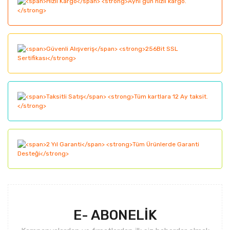
Görüş ve önerileriniz için teşekkür ederiz.
Yorum Yaz
Ürün resmi kalitesiz, bozuk veya görüntülenemiyor.
Ürün açıklamasında eksik bilgiler bulunuyor.
Ürün bilgilerinde hatalar bulunuyor.
Ürün fiyatı diğer sitelerden daha pahalı.
Bu ürüne benzer farklı alternatifler olmalı.
Gönder
E- ABONELİK