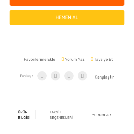
HEMEN AL
Favorilerime Ekle
Yorum Yaz
Tavsiye Et
Paylaş :
Karşılaştır
ÜRÜN
TAKSİT
YORUMLAR
Ö
BİLGİSİ
SEÇENEKLERİ