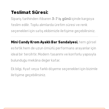
Teslimat Süresi:
Sipariş tarihinden itibaren
3-7 iş günü
içinde kargoya
teslim edilir. Toplu alımlarda üretim süresi ve renk
seçenekleri için satış ekibimizle iletişime geçebilirsiniz.
Mini Candy Krom Ayaklı Bar Sandalyesi
,
hem görsel
estetik hem de uzun ömürlü performans arayanlar için
ideal bir tercihtir. Modern tasarımı ve konforlu yapısıyla
bulunduğu mekâna değer katar.
Ek bilgi, fiyat veya farklı döşeme seçenekleri için bizimle
iletişime geçebilirsiniz.
Bu ürünün fiyat bilgisi, resim, ürün açıklamalarında ve
diğer konularda yetersiz gördüğünüz noktaları öneri
Bu ürüne ilk yorumu siz yapın!