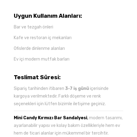
Uygun Kullanım Alanları:
Bar ve tezgah önleri
Kafe ve restoran iç mekanları
Ofislerde dinlenme alanları
Ev içi modern mutfak barları
Teslimat Süresi:
Sipariş tarihinden itibaren
3-7 iş günü
içerisinde
kargoya verilmektedir. Farklı döşeme ve renk
seçenekleri için lütfen bizimle iletişime geçiniz.
Mini Candy Kırmızı Bar Sandalyesi
,
modern tasarımı,
ayarlanabilir yapısı ve kolay bakım özellikleriyle hem ev
hem de ticari alanlar için mükemmel bir tercihtir.