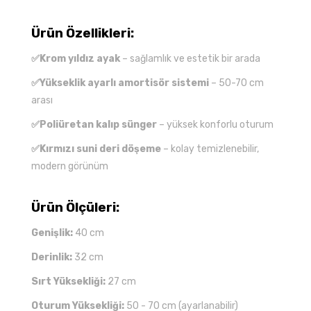
Ürün Özellikleri:
✅Krom yıldız ayak
– sağlamlık ve estetik bir arada
✅Yükseklik ayarlı amortisör sistemi
– 50-70 cm
arası
✅Poliüretan kalıp sünger
– yüksek konforlu oturum
✅Kırmızı suni deri döşeme
– kolay temizlenebilir,
modern görünüm
Ürün Ölçüleri:
Genişlik:
40 cm
Derinlik:
32 cm
Sırt Yüksekliği:
27 cm
Oturum Yüksekliği:
50 - 70 cm (ayarlanabilir)