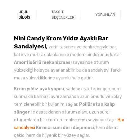
ÜRÜN
TAKSİT
YORUMLAR
Ö
BİLGİSİ
SEÇENEKLERİ
Mini Candy Krom Yıldız Ayaklı Bar
Sandalyesi
,
zarif tasarımı ve canlı rengiyle bar,
kafe ve mutfak alanlarınıza modern bir dokunuş katar.
Amortisörlü mekanizması
sayesinde oturum
yüksekliği kolayca ayarlanabilir, bu da sandalyeyi farklı
masa yüksekliklerine uyumlu hale getirir.
Krom yıldız ayak yapısı
, sadece estetik bir görünüm
sunmakla kalmaz, aynı zamanda uzun ömürlü ve kolay
temizlenebilir bir kullanım sağlar.
Poliüretan kalıp
sünger
ile desteklenen oturum alanı, uzun süreli
oturumlarda bile konforu maksimum seviyeye taşır.
Bar
sandalyesi
Kırmızı suni deri döşemesi
, hem dikkat
çekici hem de hijyenik bir yüzey sağlar.