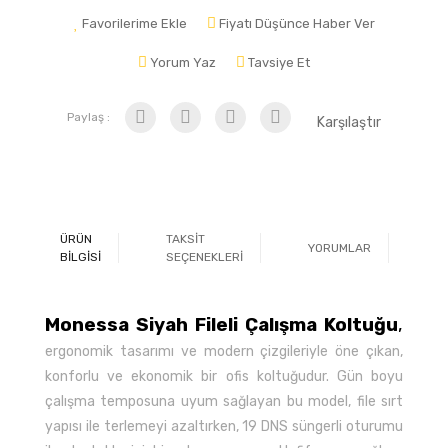
Favorilerime Ekle
Fiyatı Düşünce Haber Ver
Yorum Yaz
Tavsiye Et
Paylaş :
Karşılaştır
ÜRÜN
TAKSİT
YORUMLAR
Ö
BİLGİSİ
SEÇENEKLERİ
Monessa Siyah Fileli Çalışma Koltuğu
,
ergonomik tasarımı ve modern çizgileriyle öne çıkan,
konforlu ve ekonomik bir ofis koltuğudur. Gün boyu
çalışma temposuna uyum sağlayan bu model, file sırt
yapısı ile terlemeyi azaltırken, 19 DNS süngerli oturumu