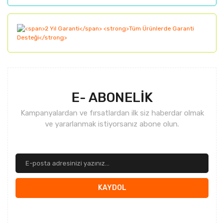
Gönder
E- ABONELİK
Kampanyalardan ve fırsatlardan ilk siz haberdar olmak
ve yararlanmak istiyorsanız abone olun.
KAYDOL