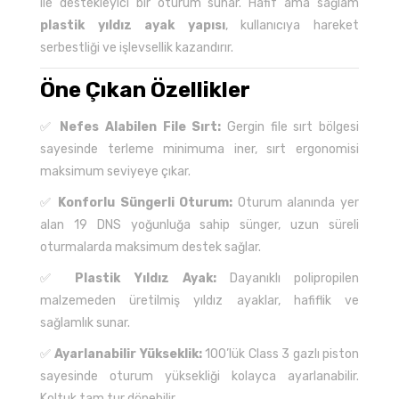
ile destekleyici bir oturum sunar. Hafif ama sağlam
plastik yıldız ayak yapısı
, kullanıcıya hareket
serbestliği ve işlevsellik kazandırır.
Öne Çıkan Özellikler
✅
Nefes Alabilen File Sırt:
Gergin file sırt bölgesi
sayesinde terleme minimuma iner, sırt ergonomisi
maksimum seviyeye çıkar.
✅
Konforlu Süngerli Oturum:
Oturum alanında yer
alan 19 DNS yoğunluğa sahip sünger, uzun süreli
oturmalarda maksimum destek sağlar.
✅
Plastik Yıldız Ayak:
Dayanıklı polipropilen
malzemeden üretilmiş yıldız ayaklar, hafiflik ve
sağlamlık sunar.
✅
Ayarlanabilir Yükseklik:
100’lük Class 3 gazlı piston
sayesinde oturum yüksekliği kolayca ayarlanabilir.
Koltuk tam tur dönebilir.