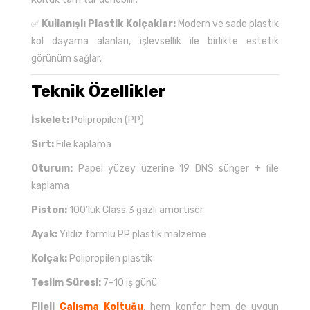
✅
Kullanışlı Plastik Kolçaklar:
Modern ve sade plastik
kol dayama alanları, işlevsellik ile birlikte estetik
görünüm sağlar.
Teknik Özellikler
İskelet:
Polipropilen (PP)
Sırt:
File kaplama
Oturum:
Papel yüzey üzerine 19 DNS sünger + file
kaplama
Piston:
100’lük Class 3 gazlı amortisör
Ayak:
Yıldız formlu PP plastik malzeme
Kolçak:
Polipropilen plastik
Teslim Süresi:
7–10 iş günü
Fileli
Çalışma Koltuğu
, hem konfor hem de uygun