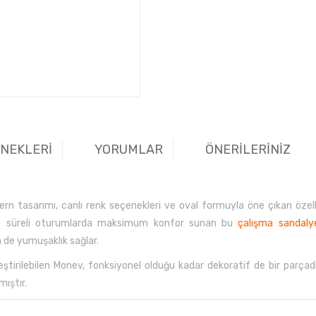
ENEKLERİ
YORUMLAR
ÖNERİLERİNİZ
n tasarımı, canlı renk seçenekleri ve oval formuyla öne çıkan özellikl
zun süreli oturumlarda maksimum konfor sunan bu
çalışma sandaly
m de yumuşaklık sağlar.
leştirilebilen Monev, fonksiyonel olduğu kadar dekoratif de bir parça
mıştır.