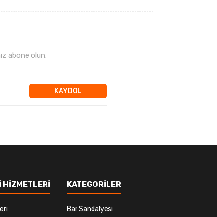
ız abone olun.
KAYDOL
 HİZMETLERİ
KATEGORİLER
eri
Bar Sandalyesi