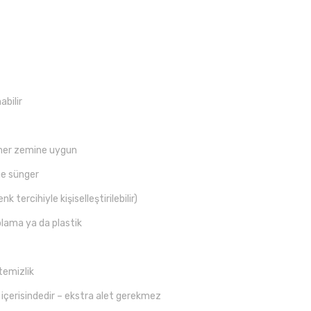
abilir
her zemine uygun
me sünger
k tercihiyle kişiselleştirilebilir)
plama ya da plastik
temizlik
içerisindedir – ekstra alet gerekmez