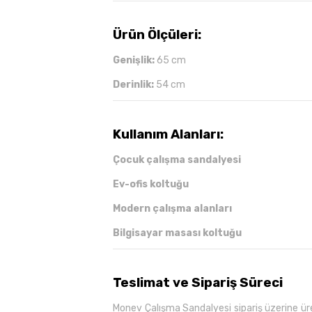
Ürün Ölçüleri:
Genişlik:
65 cm
Derinlik:
54 cm
Kullanım Alanları:
Çocuk çalışma sandalyesi
Ev-ofis koltuğu
Modern çalışma alanları
Bilgisayar masası koltuğu
Teslimat ve Sipariş Süreci
Monev Çalışma Sandalyesi sipariş üzerine ür