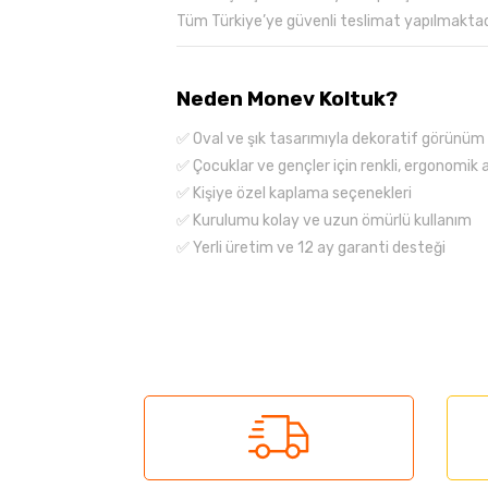
Tüm Türkiye’ye güvenli teslimat yapılmaktad
Neden Monev Koltuk?
✅ Oval ve şık tasarımıyla dekoratif görünüm
✅ Çocuklar ve gençler için renkli, ergonomik 
✅ Kişiye özel kaplama seçenekleri
✅ Kurulumu kolay ve uzun ömürlü kullanım
✅ Yerli üretim ve 12 ay garanti desteği
Bu ürünün fiyat bilgisi, resim, ürün açıklama
Görüş ve önerileriniz için teşekkür ederiz.
Ürün resmi kalitesiz, bozuk veya görüntüle
Ürün açıklamasında eksik bilgiler bulunuyor