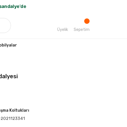
bsandalye’de
Üyelik
Sepetim
bilyalar
alyesi
ışma Koltukları
-2021123341