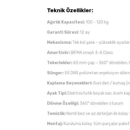
Teknik Özellikler:
Ağırlık Kapasitesi:
100 - 120 kg
Garanti Süresi:
12 ay
Mekanizma:
Tek kol şase – yükseklik ayarlan
Amortisör:
BIFMA onaylı 3-A Class
Tekerlekler:
60 mm çap – 360° dönebilen, 
Sünger:
55 DNS poliüretan enjeksiyon dök
Kaplama Seçenekleri:
Suni deri / kumaş (ren
Ayak Tipi:
Elektrostatik boyalı sac, krom ka
Dönme Özelliği:
360° dönebilen oturum
Temizlik:
Nemli bez ve az deterjan ile kolay 
Montaj:
Kurulumu kolay, tüm parçalar paket 