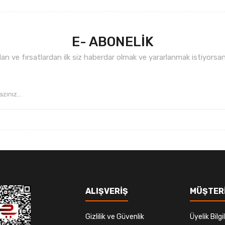
E- ABONELİK
n ve fırsatlardan ilk siz haberdar olmak ve yararlanmak istiyorsan
Gönder
ALIŞVERİŞ
MÜŞTERİ
Gizlilik ve Güvenlik
Üyelik Bilgil