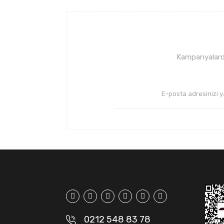
Ürün bilgilerinde hatalar bulunuyor.
Ürün fiyatı diğer sitelerden daha pahalı.
Bu ürüne benzer farklı alternatifler olmalı.
Kampanyalarda
0212 548 83 78