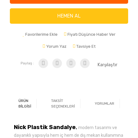
HEMEN AL
Favorilerime Ekle
Fiyatı Düşünce Haber Ver
Yorum Yaz
Tavsiye Et
Paylaş :
Karşılaştır
ÜRÜN
TAKSİT
YORUMLAR
Ö
BİLGİSİ
SEÇENEKLERİ
Nick Plastik Sandalye
,
modern tasarımı ve
dayanıklı yapısıyla hem iç hem de dış mekan kullanımına