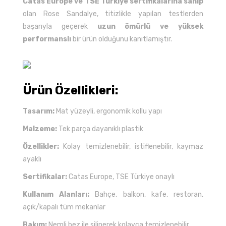
Catas Europe ve TSE Türkiye sertifikalarına sahip
olan Rose Sandalye, titizlikle yapılan testlerden
başarıyla geçerek
uzun ömürlü ve yüksek
performanslı
bir ürün olduğunu kanıtlamıştır.
Ürün Özellikleri:
Tasarım:
Mat yüzeyli, ergonomik kollu yapı
Malzeme:
Tek parça dayanıklı plastik
Özellikler:
Kolay temizlenebilir, istiflenebilir, kaymaz
ayaklı
Sertifikalar:
Catas Europe, TSE Türkiye onaylı
Kullanım Alanları:
Bahçe, balkon, kafe, restoran,
açık/kapalı tüm mekanlar
Bakım:
Nemli bez ile silinerek kolayca temizlenebilir