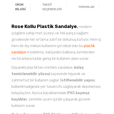
ÜRÜN
TAKSİT
YORUMLAR
Ö
BİLGİSİ
SEÇENEKLERİ
Rose Kollu Plastik Sandalye
,
modern
çizgilere sahip mat yüzeyi ve tek parça sağlam
gövdesiyle her ortama zarif bir dokunuş katıyor. Hem iç
hem de dış mekan kullanımı için ideal olan bu
plastik
sandalye
modelimiz, bahçeden balkona, kafelerden
restoranlara kadar geniş bir kullanım alanı sunar.
Dayanıklı plastikten üretilen sandalye,
kolay
temizlenebilir yüzeyi
sayesinde hijyenik ve
zahmetsiz bir kullanım sağlar.
İstiflenebilir yapısı
,
kullanılmadığında yer tasarrufu sağlayarak depolamayı
kolaylaştırır. Ayrıca bacaklarındaki
PVC kaymaz
başlıklar
, zeminle uyum içinde çalışarak güvenli
kullanım sunar.