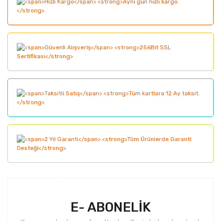
Görüş ve önerileriniz için teşekkür ederiz.
Yorum Yaz
Ürün resmi kalitesiz, bozuk veya görüntülenemiyor.
Ürün açıklamasında eksik bilgiler bulunuyor.
Ürün bilgilerinde hatalar bulunuyor.
Ürün fiyatı diğer sitelerden daha pahalı.
Bu ürüne benzer farklı alternatifler olmalı.
Gönder
E- ABONELİK