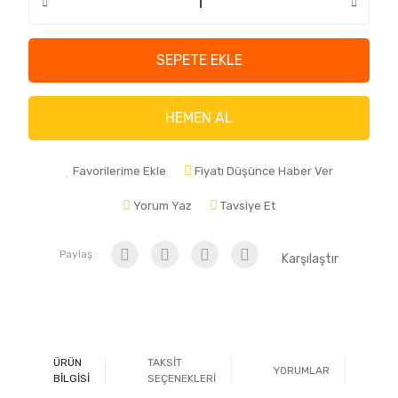
SEPETE EKLE
HEMEN AL
Favorilerime Ekle
Fiyatı Düşünce Haber Ver
Yorum Yaz
Tavsiye Et
Paylaş :
Karşılaştır
ÜRÜN
TAKSİT
YORUMLAR
Ö
BİLGİSİ
SEÇENEKLERİ