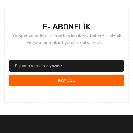
Gönder
E- ABONELİK
Kampanyalardan ve fırsatlardan ilk siz haberdar olmak
ve yararlanmak istiyorsanız abone olun.
KAYDOL