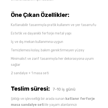
Öne Çıkan Özellikler:
Katlanabilir tasarımıyla pratik kullanım ve yer tasarrufu
Estetik ve dayanıklı ferforje metal yapı
İç ve dış mekan kullanımına uygun
Temizlemesi kolay, bakım gerektirmeyen yüzey
Minimalist ve zarif tasarımıyla her dekorasyona uyum
sağlar
2 sandalye + 1 masa seti
Teslim süresi:
7-10 iş günü
Şıklığı ve işlevselliği bir arada sunan
katlanır ferforje
masa sandalye seti
ile yaşam alanlarınızı