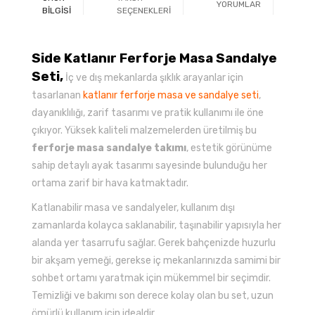
YORUMLAR
Ö
BİLGİSİ
SEÇENEKLERİ
Side Katlanır Ferforje Masa Sandalye
Seti,
İç ve dış mekanlarda şıklık arayanlar için
tasarlanan
katlanır ferforje masa ve sandalye seti
,
dayanıklılığı, zarif tasarımı ve pratik kullanımı ile öne
çıkıyor. Yüksek kaliteli malzemelerden üretilmiş bu
ferforje masa sandalye takımı
, estetik görünüme
sahip detaylı ayak tasarımı sayesinde bulunduğu her
ortama zarif bir hava katmaktadır.
Katlanabilir masa ve sandalyeler, kullanım dışı
zamanlarda kolayca saklanabilir, taşınabilir yapısıyla her
alanda yer tasarrufu sağlar. Gerek bahçenizde huzurlu
bir akşam yemeği, gerekse iç mekanlarınızda samimi bir
sohbet ortamı yaratmak için mükemmel bir seçimdir.
Temizliği ve bakımı son derece kolay olan bu set, uzun
ömürlü kullanım için idealdir.