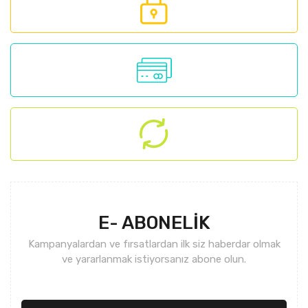
Ürün açıklamasında eksik bilgiler bulunuyor.
Ürün bilgilerinde hatalar bulunuyor.
Ürün fiyatı diğer sitelerden daha pahalı.
Bu ürüne benzer farklı alternatifler olmalı.
Gönder
E- ABONELİK
Kampanyalardan ve fırsatlardan ilk siz haberdar olmak
ve yararlanmak istiyorsanız abone olun.