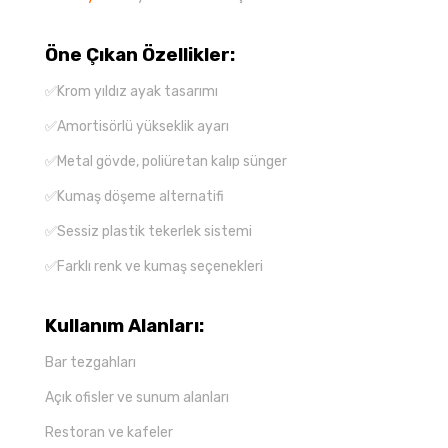
Öne Çıkan Özellikler:
✅Krom yıldız ayak tasarımı
✅Amortisörlü yükseklik ayarı
✅Metal gövde, poliüretan kalıp sünger
✅Kumaş döşeme alternatifi
✅Sessiz plastik tekerlek sistemi
✅Farklı renk ve kumaş seçenekleri
Kullanım Alanları:
Bar tezgahları
Açık ofisler ve sunum alanları
Restoran ve kafeler