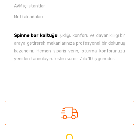
AVM içi stantlar
Mutfak adaları
Spinne bar koltuğu
,
şıklığı, konforu ve dayanıklılığı bir
araya getirerek mekanlarınıza profesyonel bir dokunuş
kazandırır. Hemen sipariş verin, oturma konforunuzu
yeniden tanımlayın.Teslim süresi 7 ila 10 iş günüdür.
Bu ürünün fiyat bilgisi, resim, ürün açıklamalarında ve
diğer konularda yetersiz gördüğünüz noktaları öneri
Bu ürüne ilk yorumu siz yapın!
formunu kullanarak tarafımıza iletebilirsiniz.
Görüş ve önerileriniz için teşekkür ederiz.
Yorum Yaz
Ürün resmi kalitesiz, bozuk veya görüntülenemiyor.