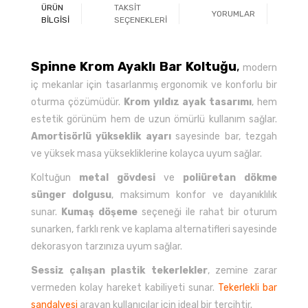
ÜRÜN
TAKSİT
YORUMLAR
Ö
BİLGİSİ
SEÇENEKLERİ
Spinne Krom Ayaklı Bar Koltuğu
,
modern
iç mekanlar için tasarlanmış ergonomik ve konforlu bir
oturma çözümüdür.
Krom yıldız ayak tasarımı
, hem
estetik görünüm hem de uzun ömürlü kullanım sağlar.
Amortisörlü yükseklik ayarı
sayesinde bar, tezgah
ve yüksek masa yüksekliklerine kolayca uyum sağlar.
Koltuğun
metal gövdesi
ve
poliüretan dökme
sünger dolgusu
, maksimum konfor ve dayanıklılık
sunar.
Kumaş döşeme
seçeneği ile rahat bir oturum
sunarken, farklı renk ve kaplama alternatifleri sayesinde
dekorasyon tarzınıza uyum sağlar.
Sessiz çalışan plastik tekerlekler
, zemine zarar
vermeden kolay hareket kabiliyeti sunar.
Tekerlekli bar
sandalyesi
arayan kullanıcılar için ideal bir tercihtir.