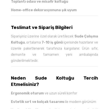
Toplantı odası ve misafir koltuğu
Home-office dekorasyonuna şık uyum
Teslimat ve Sipariş Bilgileri
Siparişiniz üzerine özel olarak üretilecek
Sude Çalışma
Koltuğu
, ortalama
7-10 iş günü
içerisinde hazırlanır ve
özenle paketlenerek tarafınıza kargolanır. Ürün sıfır,
demonte ve tamamen yeni ambalajında
gönderilmektedir.
Neden Sude Koltuğu Tercih
Etmelisiniz?
Ergonomik oturum
ve uzun süreli konfor
Estetik sırt ve kolçak tasarımı
ile modern görünüm