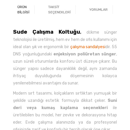
ÜRÜN
TAKSİT
YORUMLAR
Ö
BİLGİSİ
SEÇENEKLERİ
Sude Çalışma Koltuğu
,
dökme sünger
teknolojisi ile üretilmiş, hem ev hem de ofis kullanımı için
ideal olan şık ve ergonomik bir
çalışma sandalyesi
dir. 55
DNS yoğunluğundaki
enjeksiyon poliüretan sünger
,
uzun süreli oturumlarda konforu üst düzeye çıkarır. Bu
sünger yapısı sadece dayanıklılık değil, aynı zamanda
ihtiyaç duyulduğunda döşemesinin kolayca
yenilenebilmesi avantajını da sunar.
Modern sırt tasarımı, kolçakların sırtlıktan yumuşak bir
şekilde uzandığı estetik formuyla dikkat çeker.
Suni
deri veya kumaş kaplama seçenekleri
ile
üretilebilen bu model, her zevke ve dekorasyona hitap
eder. Evde çalışma alanınızda ya da profesyonel
ofisinizde zarif ve konforlu bir tercih olarak öne çıkar.