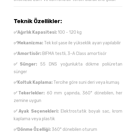
Teknik Özellikler:
✅Ağırlık Kapasitesi:
100 - 120 kg
✅Mekanizma:
Tek kol şase ile yükseklik ayarı yapılabilir
✅Amortisör:
BIFMA testli, 3-A Class amortisör
✅Sünger:
55 DNS yoğunlukta dökme poliüretan
sünger
✅Koltuk Kaplama:
Tercihe göre suni deri veya kumaş
✅Tekerlekler:
60 mm çapında, 360° dönebilen, her
zemine uygun
✅Ayak Seçenekleri:
Elektrostatik boyalı sac, krom
kaplama veya plastik
✅Dönme Özelliği:
360° dönebilen oturum